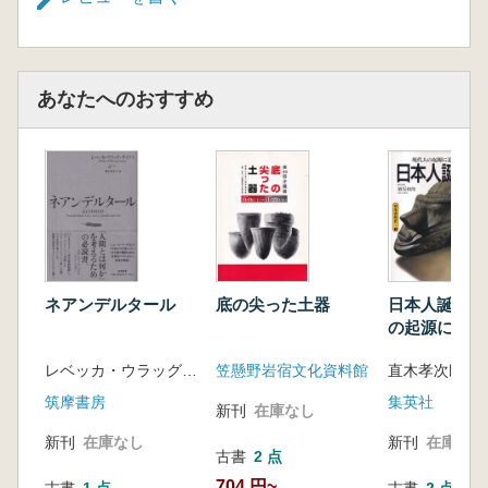
あなたへのおすすめ
ネアンデルタール
底の尖った土器
日本人誕生 :
の起源に迫る
レベッカ・ウラッグ・サイクス 著、野中香方子 訳
笠懸野岩宿文化資料館
直木孝次郎責
筑摩書房
集英社
新刊
在庫なし
新刊
在庫なし
新刊
在庫なし
古書
2 点
704 円~
古書
1 点
古書
2 点