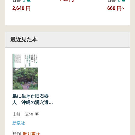
2,640 円
660 円~
最近見た本
島に生きた旧石器
人 沖縄の洞穴遺跡
と人骨化石
山崎 真治 著
新泉社
新刊
取り寄せ