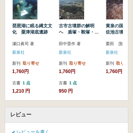
琵琶湖に眠る縄文文
古市古墳群の解明
黄泉の国の光
化 粟津湖底遺跡
へ 盾塚・鞍塚・珠
佐池古墳
金塚古墳
瀬口眞司 著
田中晋作 著
栗田 茂敏 著
新泉社
新泉社
新泉社
新刊
取り寄せ
新刊
取り寄せ
新刊
取り寄せ
1,760円
1,760円
1,760円
古書
1 点
古書
1 点
1,210 円
950 円
レビュー
レビューを書く