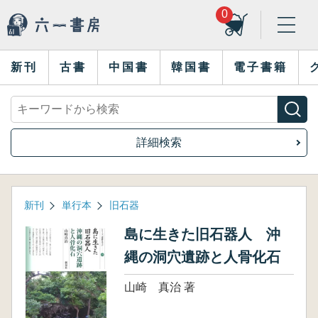
0
新刊
古書
中国書
韓国書
電子書籍
詳細検索
新刊
単行本
旧石器
島に生きた旧石器人 沖
縄の洞穴遺跡と人骨化石
山崎 真治 著