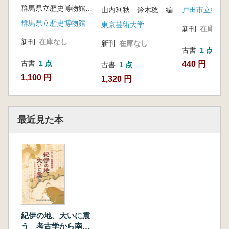
内埋蔵文化財調査展
群馬県立歴史博物館 編
山内利秋 鈴木稔 編
戸田市立郷土
群馬県立歴史博物館
東京芸術大学
新刊
在庫なし
新刊
在庫なし
新刊
在庫なし
古書
1 点
古書
1 点
440 円
古書
1 点
1,100 円
1,320 円
最近見た本
紀伊の地、大いに震
う 考古学から南海