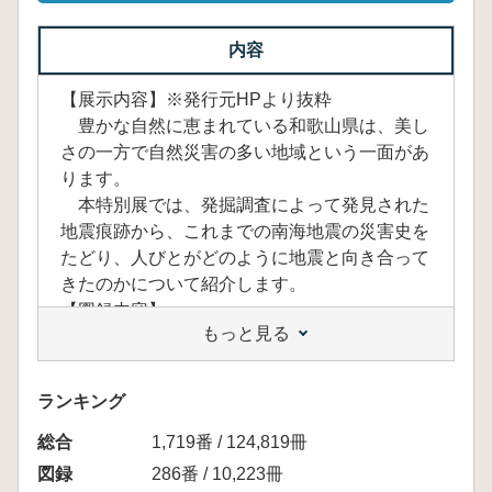
内容
【展示内容】※発行元HPより抜粋
豊かな自然に恵まれている和歌山県は、美し
さの一方で自然災害の多い地域という一面があ
ります。
本特別展では、発掘調査によって発見された
地震痕跡から、これまでの南海地震の災害史を
たどり、人びとがどのように地震と向き合って
きたのかについて紹介します。
【図録内容】
もっと見る
南海地震にともなう過去の地震痕跡を弥生時
代から順に追ってゆく。また、鯰絵や古文書な
どから日本人の地震観の移り変わりをたどる1
ランキング
冊。
総合
1,719番 / 124,819冊
図録
286番 / 10,223冊