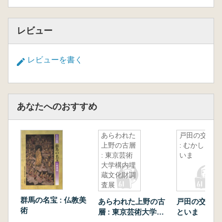
レビュー
レビューを書く
あなたへのおすすめ
あらわれた
戸田の交通
上野の古層
: むかしと
: 東京芸術
いま
大学構内埋
蔵文化財調
査展
群馬の名宝 : 仏教美
あらわれた上野の古
戸田の交通 :
術
層 : 東京芸術大学構
といま