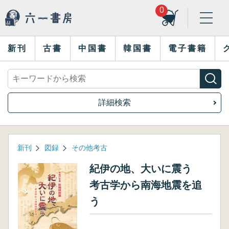
0
新刊
古書
中国書
韓国書
電子書籍
詳細検索
新刊
図録
その他考古
紀伊の地、大いに震う
考古学から南海地震を追
う