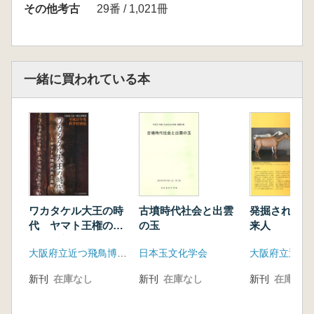
その他考古
29番 / 1,021冊
一緒に買われている本
ワカタケル大王の時
古墳時代社会と出雲
発掘された 
代 ヤマト王権の成
の玉
来人
熟と革新
大阪府立近つ飛鳥博物館
日本玉文化学会
新刊
在庫なし
新刊
在庫なし
新刊
在庫なし