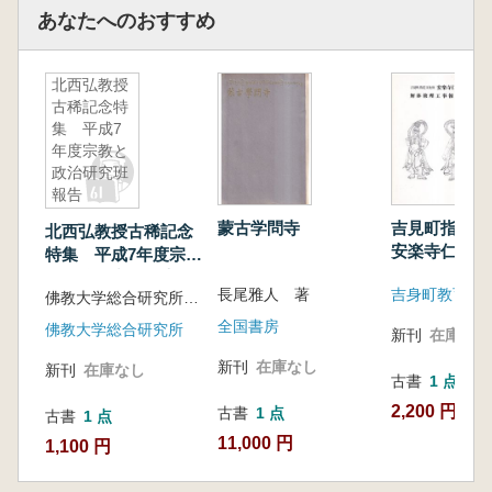
あなたへのおすすめ
北西弘教授
古稀記念特
集 平成7
年度宗教と
政治研究班
報告
蒙古学問寺
吉見町指定
北西弘教授古稀記念
安楽寺仁王像
特集 平成7年度宗教
理工事報告書
と政治研究班報告
長尾雅人 著
佛教大学総合研究所宗教と政治研究班 編
全国書房
佛教大学総合研究所
新刊
在庫なし
新刊
在庫なし
新刊
在庫なし
古書
1 点
2,200 円
古書
1 点
古書
1 点
11,000 円
1,100 円