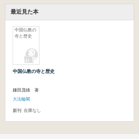
最近見た本
中国仏教の
寺と歴史
中国仏教の寺と歴史
鎌田茂雄 著
大法輪閣
新刊
在庫なし