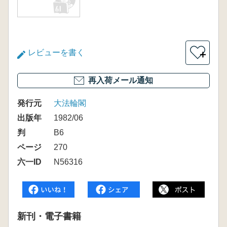
レビューを書く
＋
再入荷メール通知
発行元
大法輪閣
出版年
1982/06
判
B6
ページ
270
六一ID
N56316
新刊・電子書籍