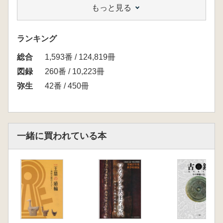
もっと見る
ともに、考古資料からみた渡来集団の問題につ
いても考察します。
【目次】
ランキング
総説
総合
1. 初期の環濠集落
1,593番 / 124,819冊
2. 環濠集落の展開
図録
260番 / 10,223冊
3. 墳墓の様相
弥生
42番 / 450冊
4. 渡来人(集団)の動向
5. 東日本の環濠集落
特論1 弥生時代前期の環濠集落―北部九州の
場合― 小澤佳憲
一緒に買われている本
特論2 北部九州の渡来人(集団)―朝鮮系無文
土器から見た渡来人(集団)― 片岡宏二
特論3 綾羅木郷遺跡の保存をめぐって 澤下
孝信