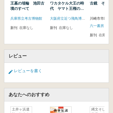
王墓の埴輪 池田古
ワカタケル大王の時
古鏡 その神
墳のすべて
代 ヤマト王権の成
熟と革新
兵庫県立考古博物館
大阪府立近つ飛鳥博物館
六一書房
新刊
在庫なし
新刊
在庫なし
新刊
在庫なし
レビュー
レビューを書く
あなたへのおすすめ
土井ヶ浜遺
縄文そして