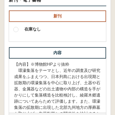
新刊・電子書籍
新刊
在庫なし
内容
【内容】※博物館HPより抜粋
環濠集落をテーマとし、近年の調査及び研究
成果をふまえつつ、日本列島における出現期と
拡散期の環濠集落を中心に取り上げ、土器や石
器、金属器などの出土遺物や内部の構造を手が
かりにして集落構造を比較検討し、綾羅木郷遺
跡についてあらためて評価します。また、環濠
集落の拡散期に出現した北部九州地方の厚葬墓
も取り上げ、集落動態との関連性を検討すると