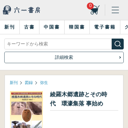
0
新刊
古書
中国書
韓国書
電子書籍
詳細検索
新刊
図録
弥生
綾羅木郷遺跡とその時
代 環濠集落 事始め