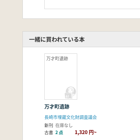
一緒に買われている本
万才町遺跡
万才町遺跡
長崎市埋蔵文化財調査議会
新刊
在庫なし
1,320 円~
古書
2 点