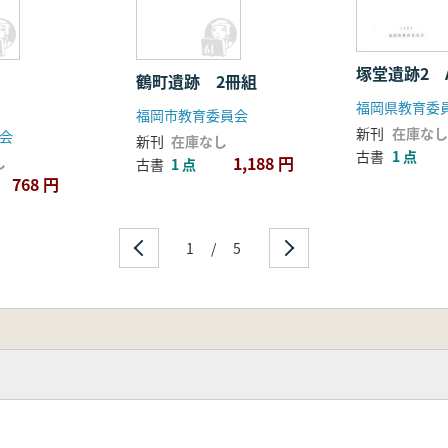
塚堂遺跡2 
鶴町遺跡 2冊組
福岡県教育委
福岡市教育委員会
新刊
在庫なし
会
新刊
在庫なし
古書
1 点
1,188 円
し
古書
1 点
768 円
1
/
5