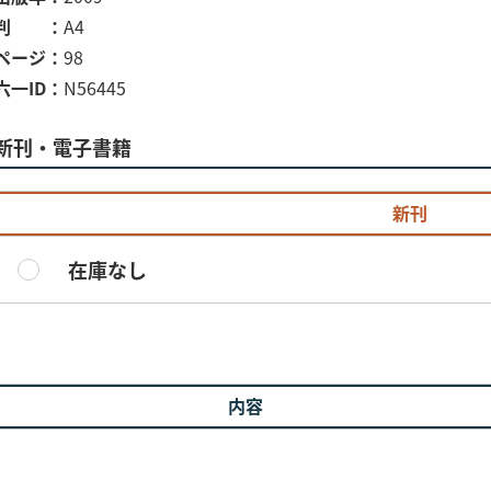
判
A4
ページ
98
六一ID
N56445
新刊・電子書籍
新刊
在庫なし
内容