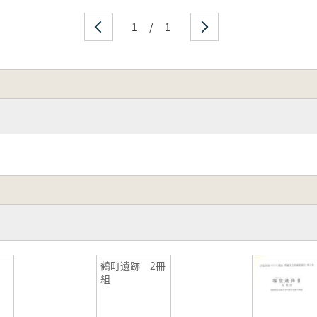
1
/
1
鶴町遺跡 2冊
組