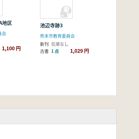
A地区
池辺寺跡3
員会
熊本市教育委員会
新刊
在庫なし
1,100 円
1,029 円
古書
1 点