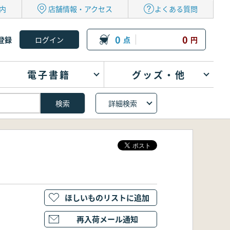
内
店舗情報・アクセス
よくある質問
0
0
登録
点
円
電子書籍
グッズ・他
詳細検索
ほしいものリストに追加
再入荷メール通知