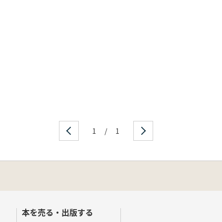
1
/
1
本を売る・出版する