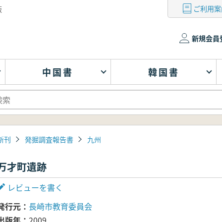
ご利用案
版
新規会員
中国書
韓国書
新刊
発掘調査報告書
九州
万才町遺跡
レビューを書く
発行元
長崎市教育委員会
出版年
2009