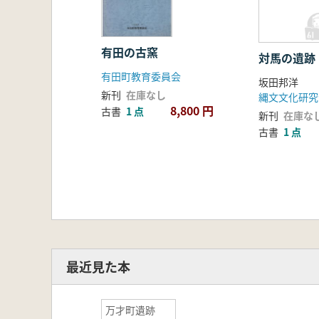
有田の古窯
対馬の遺跡
有田町教育委員会
坂田邦洋
新刊
在庫なし
縄文文化研究
8,800 円
古書
1 点
新刊
在庫な
古書
1 点
最近見た本
万才町遺跡