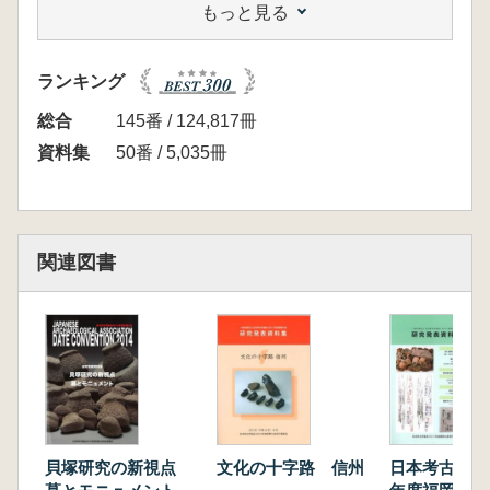
もっと見る
今尾文昭 大古墳群の終焉と「都市陵墓」の出
現 「可視」から「認識」への変質
林部 均 古代国家の形成と飛鳥宮、藤原宮・
ランキング
京
花谷 浩 飛鳥藤原の宮都と古代寺院
総合
145番 / 124,817冊
市 大樹 飛鳥・藤原京跡出土木簡から見た日
資料集
50番 / 5,035冊
本古代国家の形成
山田隆文 東アジアにおける古代朝鮮と日本の
都城
相原嘉之 飛鳥・藤原地域における近年の調査
関連図書
成果
研究発表分科会2 中近世移行期の城と都市
近藤真佐夫 会津若松城から神指城へ
出居 博 唐沢山城から佐野城へ
佐々木健策 戦国期小田原城から近世小田原城
へ
小野友記子 小牧山城の成立
冨田和気夫 初期金沢城の構造と元和・寛永期
貝塚研究の新視点
文化の十字路 信州
日本考古学協会
の変容