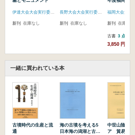
墓とモニュメント
年度福岡大会
発表資料集
佐藤亜聖 中近世移行期の南都 多聞城築城の
伊達大会大会実行委員会
長野大会大会実行委員会
背景
宮武正登 肥前名護屋城と移行期の九州城郭
新刊
在庫なし
新刊
在庫なし
新刊
在庫なし
研究発表分科会3 大学教育と文化財保護
坂井秀弥 大学教育と文化財保護における現状
古書
3 点
と課題
3,850 円~
水ノ江和同 埋蔵文化財行政の専門職員と発掘
調査
杉井 健 熊本大学における考古学教育 考古
一緒に買われている本
学の楽しさを伝えるために
高橋龍三郎 早稲田大学における考古学教育と
資格 考古調査士資格と学術の間
肥後弘幸 都道府県における文化財保護行政と
大学教育
立花 実 市町村における文化財保護行政と大
学教育
松田陽 欧州・英国における考古学教育
古墳時代の生産と流
海の古墳を考える5
中世山陰と東
坂井秀弥 大学における考古学教育の実態調査
通
日本海の潟湖と古墳
ア 貿易陶磁