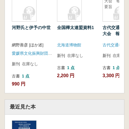
大会 報告
要旨
河野氏と伊予の中世
全国樺太連盟資料1
古代交通研究
大会 報告要
網野善彦 [ほか述]
北海道博物館
古代交通研究
愛媛県文化振興財団 , 愛媛県教科図書 (発売)
新刊
在庫なし
新刊
在庫なし
新刊
在庫なし
古書
1 点
古書
1 点
2,200 円
3,300 円
古書
1 点
990 円
最近見た本