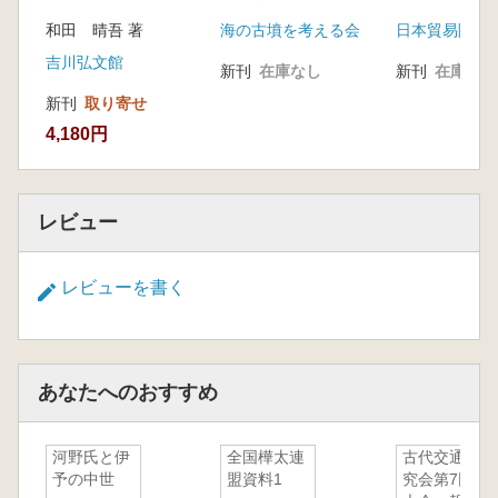
について
の動態 北陸からの
る日本海交易
和田 晴吾 著
海の古墳を考える会
日本貿易陶磁
視点
資料1 アンケートの主な結果
坂井秀弥 資料2「大学教育と文化財保護」の
吉川弘文館
新刊
在庫なし
新刊
在庫なし
趣旨と実態調査について
新刊
取り寄せ
坂井秀弥 資料3 アンケート質問票 考古学専
4,180円
攻・考古学コース開設大学実態調査アンケート
レビュー
レビューを書く
あなたへのおすすめ
河野氏と伊
全国樺太連
古代交通研
予の中世
盟資料1
究会第7回