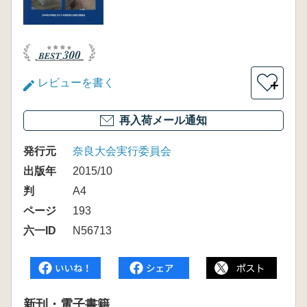
レビューを書く
＋
再入荷メール通知
発行元
奈良大会実行委員会
出版年
2015/10
判
A4
ページ
193
六一ID
N56713
新刊・電子書籍