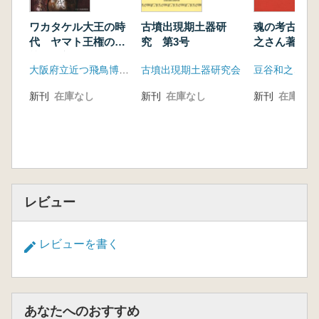
智行、83～87塚本浩司、89～91瀬尾晶太)
コラム7 縄文人は右利き?
ワカタケル大王の時
古墳出現期土器研
魂の考古学 
コラム8 神話の中の高志と出雲
代 ヤマト王権の成
究 第3号
之さん著作・
コラム9 ヒスイの神秘と謎
熟と革新
編
大阪府立近つ飛鳥博物館
古墳出現期土器研究会
エピローグ 受け継がれる営み 中尾智行
論考 「縄文時代の貝塚と糞石」 黒崎直
新刊
在庫なし
新刊
在庫なし
新刊
在庫なし
特別論考 「DNAが語る列島へのヒトの伝播
と日本人の成立」 篠田謙一
特別論考 「小竹貝塚にみる縄文墓制と社
会」 山田康弘
レビュー
レビューを書く
あなたへのおすすめ