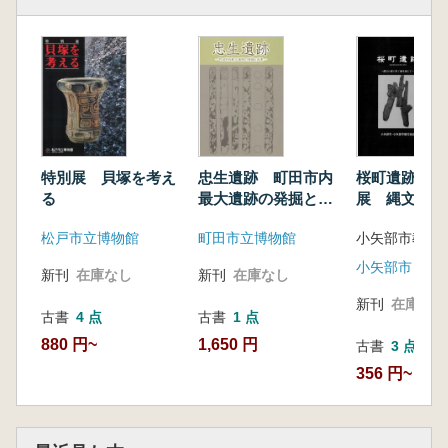
特別展 貝塚を考え
忠生遺跡 町田市内
桜町遺跡 お
る
最大遺跡の発掘と成
展 縄文の森
果
風を感じて
松戸市立博物館
町田市立博物館
新刊
在庫なし
新刊
在庫なし
新刊
在庫なし
古書
4 点
古書
1 点
880 円~
1,650 円
古書
3 点
356 円~