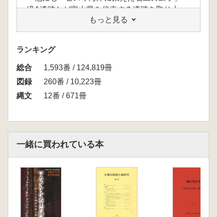
境A遺跡など富山県を代表する遺跡を取り上
もっと見る
げ、日本海に躍動した縄文人の姿に迫ります。
【目次】
プロローグ かがやく山と海 中尾智行
ランキング
第1章 潟湖のくらし 中尾智行
総合
コラム1 縄文人の衣服と編具
1,593番 / 124,819冊
コラム2 「針」の使い道
図録
260番 / 10,223冊
コラム3 耳飾のうつろい
縄文
12番 / 671冊
小竹ムラのモノローグ1
第2章 いま甦る縄文人 中尾智行
小竹ムラのモノローグ2
コラム4 「新宿に縄文人現る」
一緒に買われている本
コラム5 縄文顔と弥生顔
コラム6 縄文犬と弥生犬
特別コラム 小竹縄文人の生活習慣と労働痕
跡 桃井飛鳥
第3章 潟湖を望む丘のムラ 瀬尾晶太
第4章 ヒスイ海岸の縄文人(74～82・88中尾