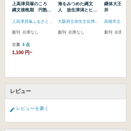
上高津貝塚のころ
海をみつめた縄文
継体大王と筑
縄文後晩期 円熟の
人 放生津潟とヒス
井
技と美
イ海岸
上高津貝塚ふるさと歴史の広場
大阪府立弥生文化博物館
新刊
在庫なし
新刊
在庫なし
新刊
在庫なし
古書
3 点
1,100 円~
レビュー
レビューを書く