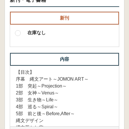
新刊・電子書籍
新刊
在庫なし
内容
【目次】
序幕 縄文アート～JOMON ART～
1部 突起～Projection～
2部 女神～Venus～
3部 生き物～Life～
4部 巡る～Spiral～
5部 前と後～Before,After～
縄文デザイン
縄文落とし穴