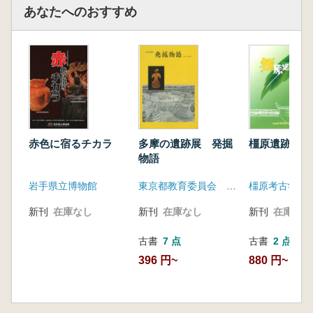
あなたへのおすすめ
赤色に宿るチカラ
多摩の遺跡展 発掘
橿原遺跡
物語
岩手県立博物館
東京都教育委員会 東京都埋蔵文化財センター
新刊
在庫なし
新刊
在庫なし
新刊
在庫なし
古書
7 点
古書
2 点
396 円~
880 円~