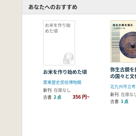
あなたへのおすすめ
お米を作り始
めた頃
弥生古鏡を
お米を作り始めた頃
の国々と文
栗東歴史民俗博物館
北九州市立考
新刊
在庫なし
新刊
在庫な
356 円~
古書
2 点
古書
1 点