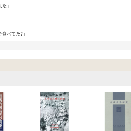
れた」
食べてた?」
交渉」
流通」
木考古学」
年代論」