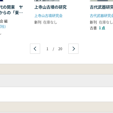
代の関東 ヤ
上寺山古墳の研究
古代武器研究 
からの「東
上寺山古墳研究会
古代武器研究
住」はあった
会 編
新刊
在庫なし
新刊
在庫なし
社)
古書
1 点
し
1
/
20