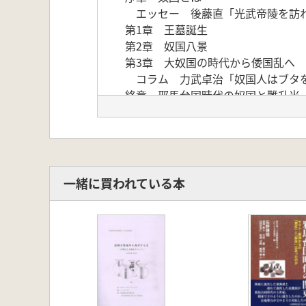
エッセー 後藤直「光武帝陵を訪
第1章 王墓誕生
第2章 奴国八景
第3章 大奴国の時代から倭国乱へ
コラム 力武卓治「奴国人はブタを
終章 邪馬台国時代の奴国と難升米
論考
論考1 後藤直「奴国の時代の対外
論考2 常松幹雄「青銅器の生産と
論考3 朝岡俊也「奴国の時代の土
論考4 久住猛雄「奴国の時代の暦
一緒に買われている本