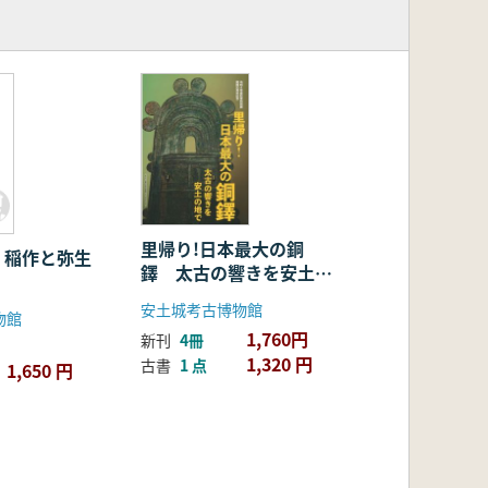
里帰り!日本最大の銅
 稲作と弥生
鐸 太古の響きを安土の
地で
安土城考古博物館
物館
1,760円
新刊
4冊
1,320 円
古書
1 点
1,650 円