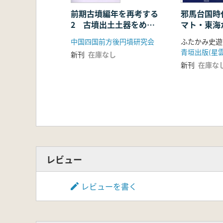
前期古墳編年を再考する
邪馬台国時
2 古墳出土土器をめぐ
マト・東海
って
征」と「移
中国四国前方後円墳研究会
ふたかみ史遊
のか
青垣出版(星雲
新刊
在庫なし
新刊
在庫な
レビュー
レビューを書く