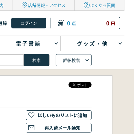
内
店舗情報・アクセス
よくある質問
0
0
登録
点
円
電子書籍
グッズ・他
詳細検索
ほしいものリストに追加
再入荷メール通知