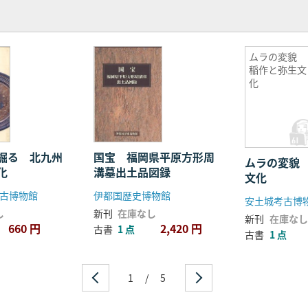
ムラの変貌
稲作と弥生文
化
掘る 北九州
国宝 福岡県平原方形周
ムラの変貌
化
溝墓出土品図録
文化
古博物館
伊都国歴史博物館
安土城考古博
し
新刊
在庫なし
新刊
在庫なし
660 円
2,420 円
古書
1 点
古書
1 点
1
/
5