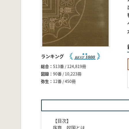
ランキング
総合
513番 / 124,819冊
図録
90番 / 10,223冊
弥生
12番 / 450冊
【目次】
序章 奴国とは