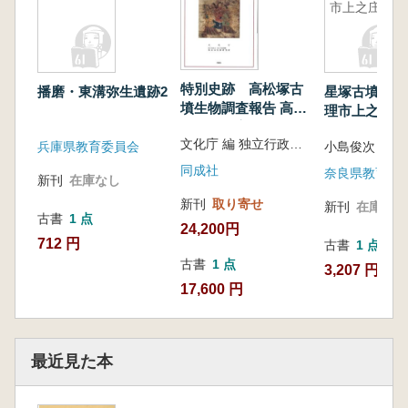
市上之庄
特別史跡 高松塚古
播磨・東溝弥生遺跡2
星塚古墳 奈
墳生物調査報告 高松
理市上之庄
塚古墳石室解体事業
文化庁 編 独立行政法人国立文化財機構東京文化財研究所 編
にともなう生物調査
兵庫県教育委員会
小島俊次
同成社
奈良県教育委
新刊
在庫なし
新刊
取り寄せ
新刊
在庫なし
古書
1 点
24,200円
712 円
古書
1 点
古書
1 点
3,207 円
17,600 円
最近見た本