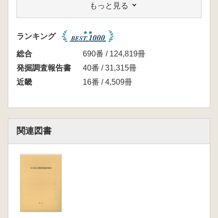
もっと見る
・浄元寺山古墳
・野中宮山古墳
・誉田丸山古墳
ランキング
・向墓山古墳
・鉢塚古墳
総合
690番 / 124,819冊
・峯ヶ塚古墳
発掘調査報告書
40番 / 31,315冊
・東山古墳
近畿
16番 / 4,509冊
・小白髪山古墳
・大鳥塚古墳
・栗塚古墳
・はざみ山古墳
関連図書
・二ッ塚古墳
・鍋塚古墳
ここまでB3サイズを4つ折り
・清寧天皇陵古墳
・墓山古墳
・雄略天皇陵古墳
・安閑天皇陵古墳
・古室山古墳