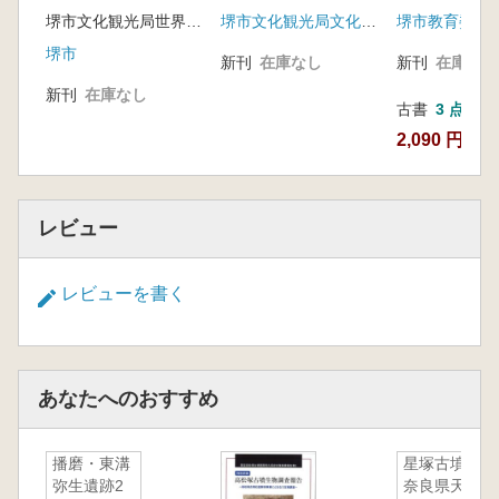
える
堺市文化観光局世界文化遺産推進室 編
堺市文化観光局文化部文化財課
堺市教育委員
堺市
新刊
在庫なし
新刊
在庫なし
新刊
在庫なし
古書
3 点
2,090 円~
レビュー
レビューを書く
あなたへのおすすめ
播磨・東溝
星塚古墳
弥生遺跡2
奈良県天理