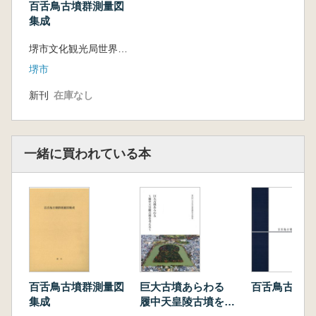
百舌鳥古墳群測量図
・仁賢天皇陵古墳
集成
・允恭天皇陵古墳
堺市文化観光局世界文化遺産推進室 編
・津堂城山古墳
・仲哀天皇陵古墳
堺市
・応神天皇陵古墳
新刊
在庫なし
・応神天皇陵古墳1/2
・応神天皇陵古墳2/2
・白鳥陵古墳
・仲姫命陵古墳
一緒に買われている本
ここまでB2判8つ折り
百舌鳥古墳群測量図
巨大古墳あらわる
百舌鳥古墳群
集成
履中天皇陵古墳を考