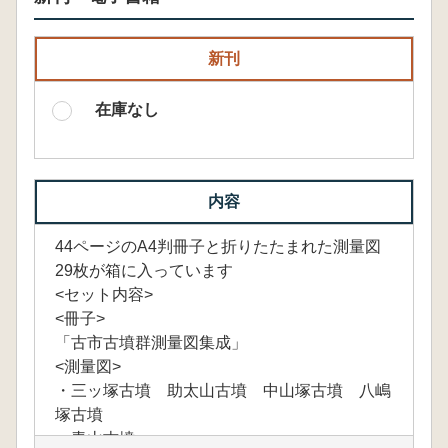
新刊
在庫なし
内容
44ページのA4判冊子と折りたたまれた測量図
29枚が箱に入っています
<セット内容>
<冊子>
「古市古墳群測量図集成」
<測量図>
・三ッ塚古墳 助太山古墳 中山塚古墳 八嶋
塚古墳
・青山古墳