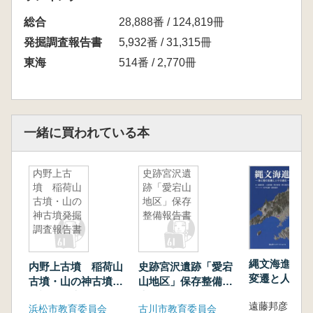
総合
28,888番 / 124,819冊
発掘調査報告書
5,932番 / 31,315冊
東海
514番 / 2,770冊
一緒に買われている本
内野上古
史跡宮沢遺
墳 稲荷山
跡「愛宕山
古墳・山の
地区」保存
神古墳発掘
整備報告書
調査報告書
縄文海進 : 
内野上古墳 稲荷山
史跡宮沢遺跡「愛宕
変遷と人々の
古墳・山の神古墳発
山地区」保存整備報
掘調査報告書
告書
浜松市教育委員会
古川市教育委員会