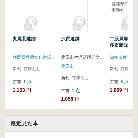
愛知県知多
市新知
丸尾北遺跡
沢尻遺跡
二股貝塚 愛
多市新知
静岡県埋蔵文化財調査研究所
豊田市生涯活躍部文化財課編
知多市教育委
豊田市
新刊
在庫なし
新刊
在庫なし
新刊
在庫なし
古書
1 点
古書
3 点
1,153 円
1,069 円~
古書
1 点
1,056 円
最近見た本