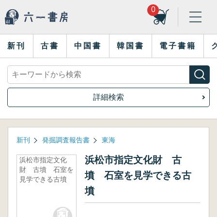
0
新刊
古書
中国書
韓国書
電子書籍
詳細検索
新刊
発掘調査報告書
東海
浜松市指定文化財 古
浜松市指定文化
財 古墳 石室を
墳 石室を見学できる古
見学できる古墳
墳