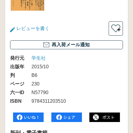
レビューを書く
＋
再入荷メール通知
発行元
学生社
出版年
2015/10
判
B6
ページ
230
六一ID
N57790
ISBN
9784311203510