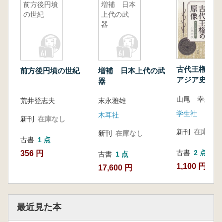
前方後円墳
増補 日本
の世紀
上代の武
器
古代王権の原
前方後円墳の世紀
増補 日本上代の武
アジア史上の
器
代
山尾 幸久 著
荒井登志夫
末永雅雄
学生社
木耳社
新刊
在庫なし
新刊
在庫なし
新刊
在庫なし
古書
1 点
古書
2 点
356 円
古書
1 点
1,100 円~
17,600 円
最近見た本