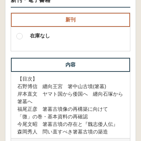
新刊・電子書籍
新刊
在庫なし
内容
【目次】
石野博信 纏向王宮 箸中山古墳(箸墓)
岸本直文 ヤマト国から倭国へ 纏向石塚から
箸墓へ
福尾正彦 箸墓古墳像の再構築に向けて
「微」の巻・基本資料の再確認
今尾文昭 箸墓古墳の存在と『魏志倭人伝』
森岡秀人 問い直すべき箸墓古墳の築造