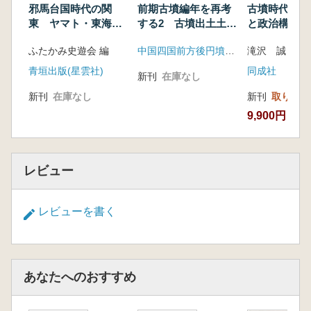
邪馬台国時代の関
前期古墳編年を再考
古墳時代の軍
東 ヤマト・東海か
する2 古墳出土土器
と政治構造
らの「東征」と「移
をめぐって
ふたかみ史遊会 編
中国四国前方後円墳研究会
滝沢 誠 著
住」はあったのか
青垣出版(星雲社)
同成社
新刊
在庫なし
新刊
在庫なし
新刊
取り寄せ
9,900円
レビュー
レビューを書く
あなたへのおすすめ