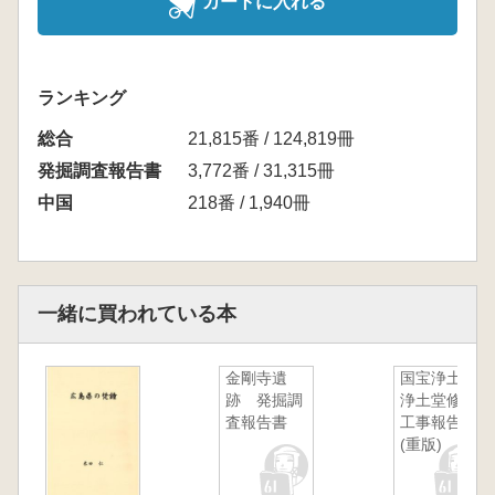
カートに入れる
ランキング
総合
21,815番 / 124,819冊
発掘調査報告書
3,772番 / 31,315冊
中国
218番 / 1,940冊
一緒に買われている本
金剛寺遺
国宝浄土寺
跡 発掘調
浄土堂修理
査報告書
工事報告書
(重版)