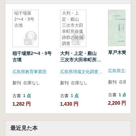
稲干場第
大判・上
2〜4・9号
定・殿山
古墳
三次市大田
幸町所在遺
跡群の発掘
調査
草戸木簡集成
稲干場第2〜4・9号
大判・上定・殿山
古墳
三次市大田幸町所在
遺跡群の発掘調査
広島県立歴史
広島県教育事業団
広島県埋蔵文化調査センタ-
新刊
在庫なし
新刊
在庫なし
新刊
在庫なし
古書
1 点
古書
1 点
古書
1 点
2,200 円
1,282 円
1,430 円
最近見た本