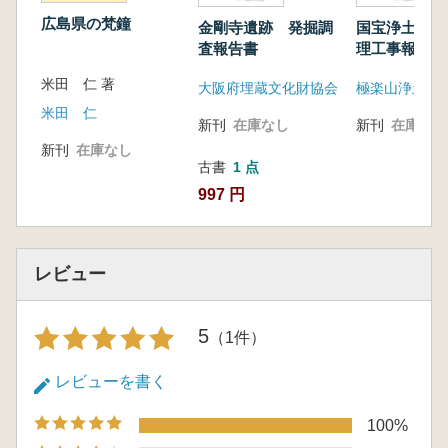
広島県の梵鐘
金剛寺遺跡 発掘調
国宝浄土寺浄
査報告書
理工事報告書(
米田 仁 著
大阪府埋蔵文化財協会
極楽山浄土寺
米田 仁
新刊
在庫なし
新刊
在庫なし
新刊
在庫なし
古書
1 点
997 円
レビュー
5
（1件）
レビューを書く
100%