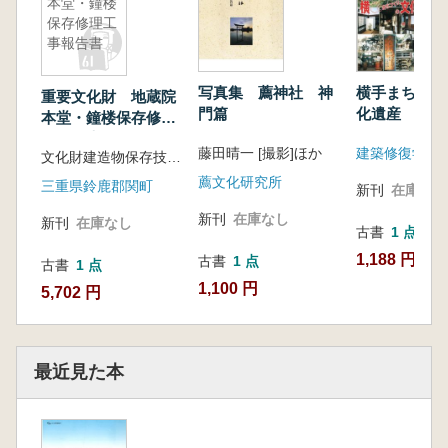
本堂・鐘楼
保存修理工
事報告書
写真集 薦神社 神
横手まちづく
重要文化財 地蔵院
門篇
化遺産 ゆた
本堂・鐘楼保存修理
北
工事報告書
藤田晴一 [撮影]ほか
文化財建造物保存技術協会 編著
薦文化研究所
三重県鈴鹿郡関町
新刊
在庫なし
新刊
在庫なし
新刊
在庫なし
古書
1 点
1,188 円
古書
1 点
古書
1 点
1,100 円
5,702 円
最近見た本