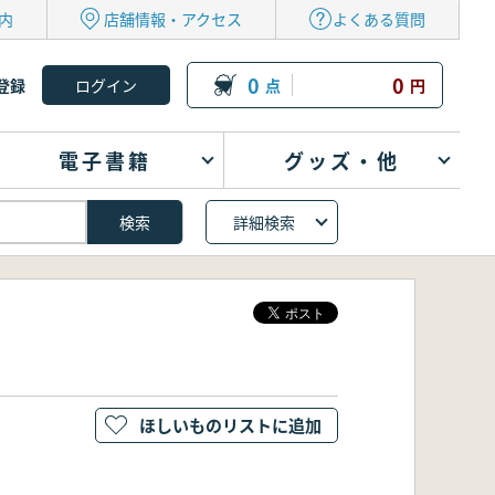
内
店舗情報・アクセス
よくある質問
0
0
登録
点
円
電子書籍
グッズ・他
詳細検索
ほしいものリストに追加