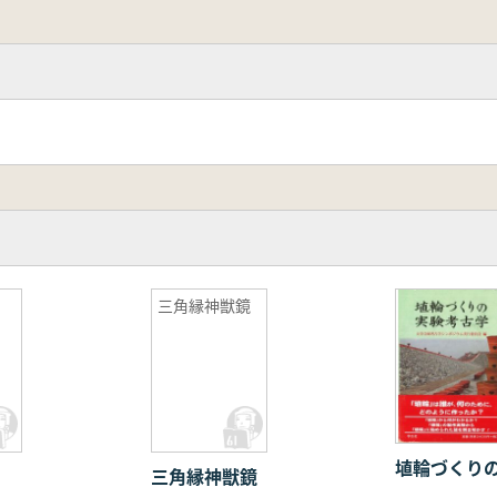
三角縁神獣鏡
埴輪づくり
三角縁神獣鏡