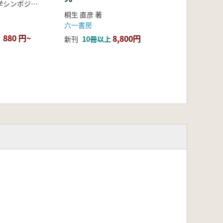
大学合同考古学シンポジウム実行委員会 編
桐生 直彦 著
六一書房
880 円~
8,800円
新刊
10冊以上