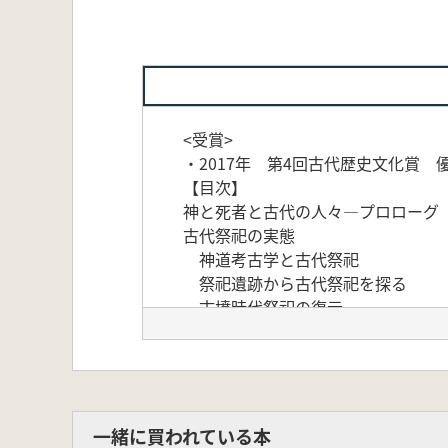
<受賞>
・2017年 第4回古代歴史文化賞 
【目次】
神と死者と古代の人々―プロローグ
古代祭祀の実態
神道考古学と古代祭祀
祭祀遺跡から古代祭祀を探る
古墳時代祭祀の復元
古代の神観と祭祀
祭祀遺跡の立地と神
古代の富士山信仰と火山祭祀の系
祖への信仰と祭祀
古墳と死者への儀礼
一緒に買われている本