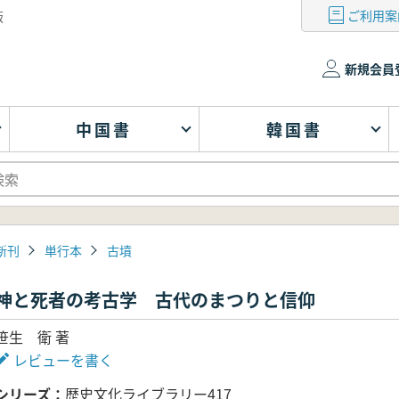
ご利用案
版
新規会員
中国書
韓国書
新刊
単行本
古墳
神と死者の考古学 古代のまつりと信仰
笹生 衛 著
レビューを書く
シリーズ
歴史文化ライブラリー417