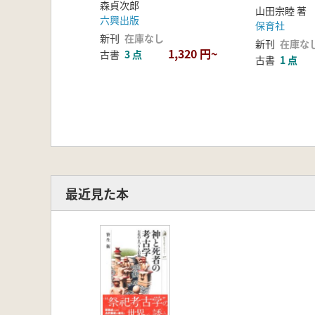
森貞次郎
山田宗睦 著
六興出版
保育社
新刊
在庫なし
新刊
在庫な
1,320 円~
古書
3 点
古書
1 点
最近見た本