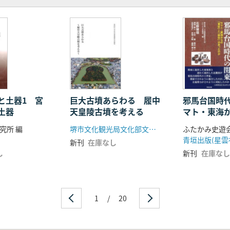
と土器1 宮
巨大古墳あらわる 履中
邪馬台国時
土器
天皇陵古墳を考える
マト・東海
征」と「移
究所 編
堺市文化観光局文化部文化財課
ふたかみ史遊会
のか
青垣出版(星雲
新刊
在庫なし
し
新刊
在庫なし
1
/
20