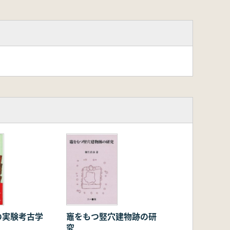
の実験考古学
竈をもつ竪穴建物跡の研
究