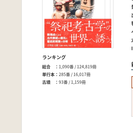
ランキング
総合
1,090番 / 124,819冊
単行本
285番 / 16,017冊
古墳
93番 / 1,159冊