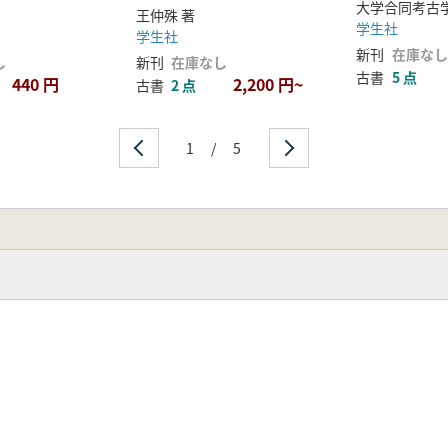
王仲殊 著
学生社
学生社
新刊
在庫なし
し
新刊
在庫なし
古書
5 点
440 円
2,200 円~
古書
2 点
1
/
5