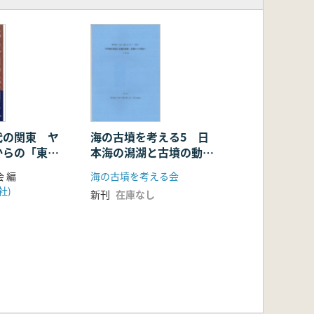
代の関東 ヤ
海の古墳を考える5 日
からの「東
本海の潟湖と古墳の動
住」はあった
態 北陸からの視点
 編
海の古墳を考える会
社)
新刊
在庫なし