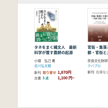
古墳と祖の祭祀
黄泉の国と祖の継承
古代祭祀の終焉と現代―エピローグ
タネをまく縄文人 最新
官衙・集落
科学が覆す農耕の起源
都・官衙と
小畑 弘己 著
奈良文化財研
吉川弘文館
クバプロ
1,870円
新刊
在庫な
新刊
取り寄せ
1,100 円~
古書
5 点