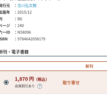
発行元
吉川弘文館
出版年
2015/12
判
B6
ページ
240
六一ID
N58096
ISBN
9784642058179
新刊・電子書籍
新刊
1,870 円
（税込）
取り寄せ
会員割引あり