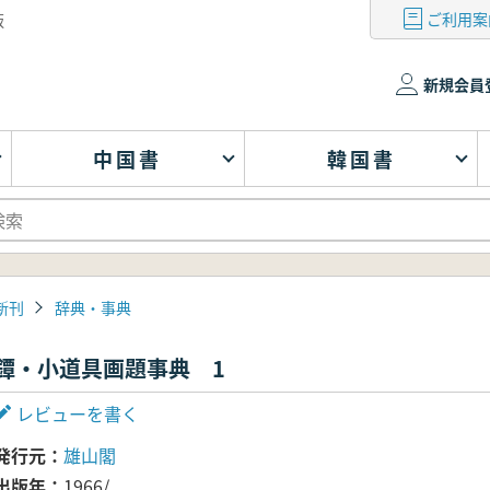
ご利用案
版
新規会員
中国書
韓国書
新刊
辞典・事典
鐔・小道具画題事典 1
レビューを書く
発行元
雄山閣
出版年
1966/