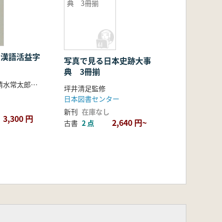
典 3冊揃
. 漢語活益字
写真で見る日本史跡大事
典 3冊揃
木戸鉛之介、清水常太郎 編
坪井清足監修
日本図書センター
新刊
在庫なし
3,300 円
2,640 円~
古書
2 点