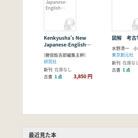
Japanese-
English
Dictionary =
研究社新和英
大辞典 第3版
Kenkyusha’s New
図解 考古
Japanese-English
Dictionary = 研究社新
東京創元社
[勝俣銓吉郎編集主幹]
和英大辞典 第3版
研究社
新刊
在庫な
新刊
在庫なし
古書
1 点
3,850 円
古書
1 点
最近見た本