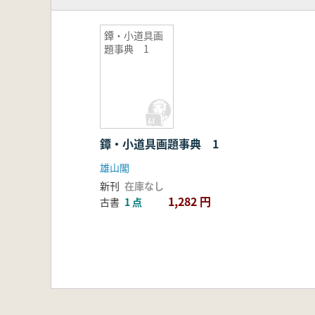
鐔・小道具画
題事典 1
鐔・小道具画題事典 1
雄山閣
新刊
在庫なし
1,282 円
古書
1 点