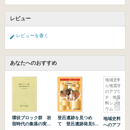
レビュー
レビューを書く
あなたへのおすすめ
地域史料か
ら地震学へ
のアプロー
チ : 地震史
料シンポジ
ウム
環状ブロック群 岩
登呂遺跡を見つめ
地域史料から
宿時代の集落の実像
て 登呂遺跡発見50
へのアプローチ
にせまる 資料集
周年記念事業の記録