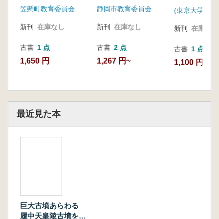
震史料シンポ
笠懸町教育委員会 岩宿フォーラム実行委員会
静岡市教育委員会
新刊
在庫なし
新刊
在庫なし
新刊
在庫なし
古書
1 点
古書
2 点
古書
1 点
1,650 円
1,267 円~
1,100 円
最近見た本
巨大古墳あらわる
履中天皇陵古墳を考