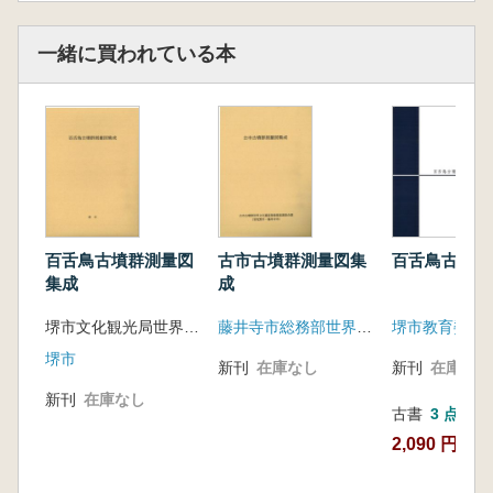
一緒に買われている本
百舌鳥古墳群測量図
古市古墳群測量図集
百舌鳥古墳群
集成
成
堺市文化観光局世界文化遺産推進室 編
藤井寺市総務部世界遺産登録推進室
堺市教育委員
堺市
新刊
在庫なし
新刊
在庫なし
新刊
在庫なし
古書
3 点
2,090 円~