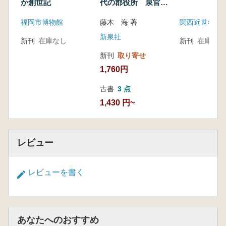
か創世記
代の郡役所 泉官衙
遺跡
福岡市博物館
藤木 海 著
関西近世考古
新泉社
新刊
在庫なし
新刊
在庫なし
新刊
取り寄せ
1,760円
古書
3 点
1,430 円~
レビュー
レビューを書く
あなたへのおすすめ