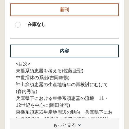
新刊
在庫なし
内容
<目次>
東播系須恵器を考える(佐藤亜聖)
中世擂鉢の系譜(吉岡康暢)
神出窯須恵器の生産地編年の再検討にむけて
(森内秀造)
兵庫県下における東播系須恵器の流通 11・
12世紀を中心に(岡田健吾)
東播系須恵器生産地周辺の動向 兵庫県下にお
ける13世紀～15世紀の消費地資料の再検討(白
もっと見る
谷朋世)