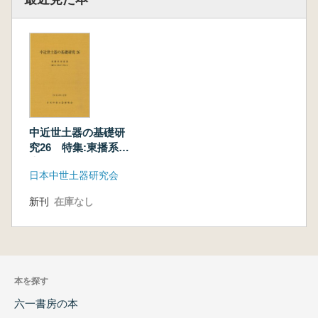
中近世土器の基礎研
究26 特集:東播系須
恵器 編年と分布か
日本中世土器研究会
ら考える
新刊
在庫なし
本を探す
六一書房の本