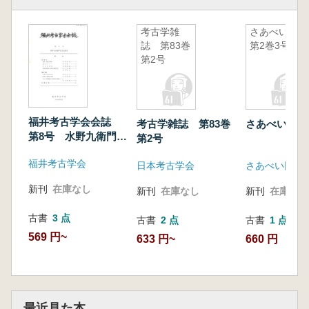
考古学雑
さあべい
誌 第83巻
第2巻3号
第2号
福井考古学会会誌
考古学雑誌 第83巻
さあべい 第
第8号 水野九衛門先
第2号
生追悼号
福井考古学会
日本考古学会
さあべい同人
新刊
在庫なし
新刊
在庫なし
新刊
在庫なし
古書
3 点
古書
2 点
古書
1 点
569 円~
633 円~
660 円
最近見た本