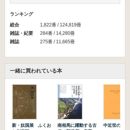
京都の東播系須恵器(新田和央)
大和出土の東播系須恵器鉢(佐藤亜聖・加藤梨
ランキング
津子)
総合
四国出土の東播系須恵器鉢(藤本清志・島田豊
1,822番 / 124,819冊
彰)
雑誌・紀要
284番 / 14,280冊
山陰における東播系須恵器(伊藤創)
雑誌
275番 / 11,665冊
南部九州出土の東播系須恵器(上床真)
大宰府出土の東播系須恵器鉢(髙橋学)
東播系須恵器鉢の分類と編年(中世土器研究会
事務局)
一緒に買われている本
研究会記録
新・奴国展 ふくお
南相馬に躍動する古
中近世の庭園