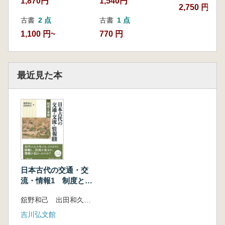
1,870円
1,540円
2,750 円
古書
2 点
古書
1 点
1,100 円~
770 円
最近見た本
日本古代の交通・交
流・情報1 制度と実
態
舘野和己 出田和久 編
吉川弘文館