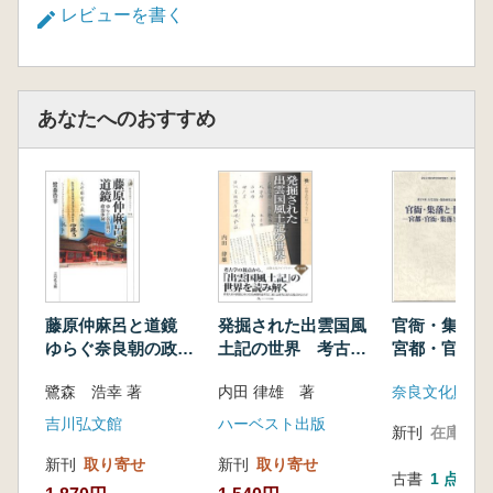
レビューを書く
あなたへのおすすめ
藤原仲麻呂と道鏡
発掘された出雲国風
官衙・集落
ゆらぐ奈良朝の政治
土記の世界 考古学
宮都・官衙・
体制
からひもとく古代出
土器
鷺森 浩幸 著
内田 律雄 著
奈良文化財研
雲
吉川弘文館
ハーベスト出版
新刊
在庫なし
新刊
取り寄せ
新刊
取り寄せ
古書
1 点