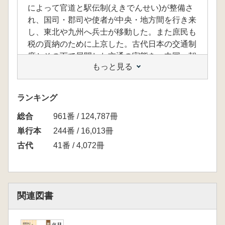
によって官道と駅伝制(えきでんせい)が整備さ
れ、国司・郡司や使者が中央・地方間を行き来
し、東北や九州へ兵士が移動した。また庶民も
税の貢納のために上京した。古代日本の交通制
度とその下で展開した交通の実態を、中国・朝
もっと見る
鮮諸国の制度も視野に入れながら明らかにす
る。(出版社HPより)
目次
ランキング
Ⅰ 中央と地方を結ぶ交通(律令制下の交通制
総合
度…市 大樹/関と交通検察…舘野和己/税の貢
961番 / 124,787冊
進―貢調脚夫の往還と古代社会…今津勝紀/中
単行本
244番 / 16,013冊
央と地方を結ぶ人々の動き…馬場 基/文書の
古代
41番 / 4,072冊
作成と伝達…山下信一郎/コラム 隠岐に残る駅
鈴…森田喜久男)/Ⅱ 地域に展開する交通(国府・
郡家をめぐる交通…鈴木景二/瀬戸内の海上交
通…森 哲也/海と河をつなぐ交通…堀 健彦/
関連図書
古代東北の軍事と交通―城柵をめぐる交通関
係…永田英明/九州地方の軍事と交通…酒井芳
司/コラム 封緘木簡が語ること…高島英之)/Ⅲ