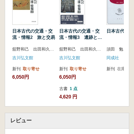
日本古代の交通・交
日本古代の交通・交
日本古代考古
流・情報2 旅と交易
流・情報3 遺跡と技
術
舘野和己 出田和久 編
舘野和己 出田和久 編
須田 勉 編
吉川弘文館
吉川弘文館
同成社
新刊
取り寄せ
新刊
取り寄せ
新刊
在庫なし
6,050円
6,050円
古書
1 点
4,620 円
レビュー