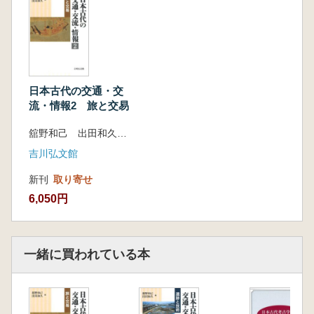
東アジアの交通(中国律令制下の交通制度と道
路…荒川正晴/朝鮮三国の交通制度と道路…田
中俊明/コラム 沖ノ島に残る祭祀遺跡…酒井芳
司)
日本古代の交通・交
流・情報2 旅と交易
舘野和己 出田和久 編
吉川弘文館
新刊
取り寄せ
6,050円
一緒に買われている本