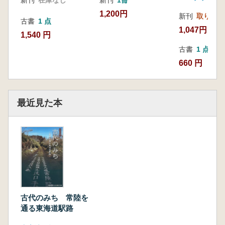
1,200円
新刊
取り寄せ
古書
1 点
1,047円
1,540 円
古書
1 点
660 円
最近見た本
古代のみち 常陸を
通る東海道駅路