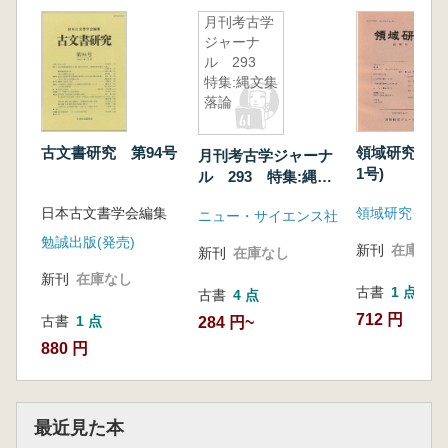
月刊考古学
ジャーナ
ル 293
特集:縄文集
落論
古文書研究 第94号
領域研究 創
月刊考古学ジャーナ
1号)
ル 293 特集:縄文
集落論
日本古文書学会編集
領域研究グル
ニュー・サイエンス社
勉誠出版(発売)
新刊
在庫なし
新刊
在庫なし
新刊
在庫なし
古書
1 点
古書
4 点
712 円
古書
1 点
284 円~
880 円
最近見た本