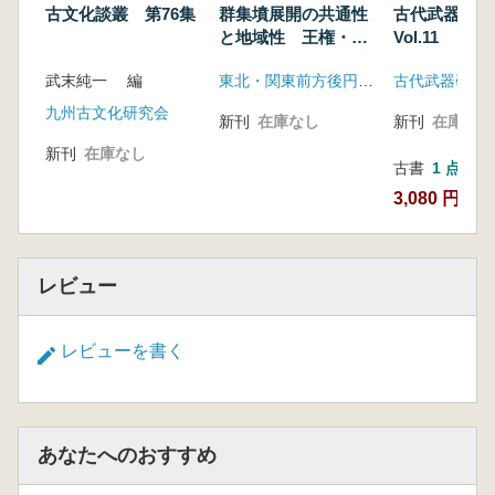
古文化談叢 第76集
群集墳展開の共通性
古代武器研
と地域性 王権・地
Vol.11
域首長と群集墳被葬
武末純一 編
東北・関東前方後円墳研究会
古代武器研究
者
九州古文化研究会
新刊
在庫なし
新刊
在庫なし
新刊
在庫なし
古書
1 点
3,080 円
レビュー
レビューを書く
あなたへのおすすめ