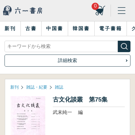
0
新刊
古書
中国書
韓国書
電子書籍
詳細検索
新刊
雑誌・紀要
雑誌
古文化談叢 第75集
武末純一 編