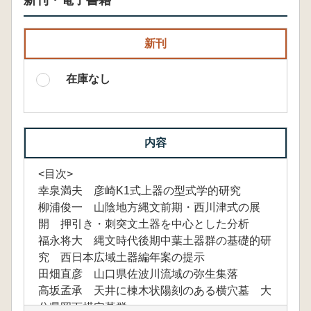
新刊・電子書籍
新刊
在庫なし
内容
<目次>
幸泉満夫 彦崎K1式上器の型式学的研究
柳浦俊一 山陰地方縄文前期・西川津式の展
開 押引き・刺突文土器を中心とした分析
福永将大 縄文時代後期中葉土器群の基礎的研
究 西日本広域土器編年案の提示
田畑直彦 山口県佐波川流域の弥生集落
高坂孟承 天井に棟木状陽刻のある横穴墓 大
分県岡下横穴墓群