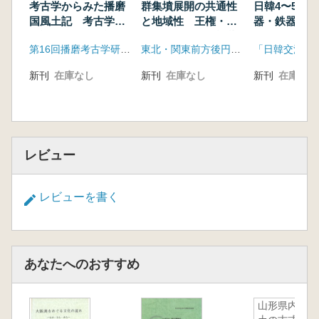
考古学からみた播磨
群集墳展開の共通性
日韓4〜5世
国風土記 考古学が
と地域性 王権・地
器・鉄器生産
検証する、風土記に
域首長と群集墳被葬
第16回播磨考古学研究集会実行委員会
東北・関東前方後円墳研究会
伝記された播磨の古
者
墳時代
新刊
在庫なし
新刊
在庫なし
新刊
在庫なし
レビュー
レビューを書く
あなたへのおすすめ
山形県内出