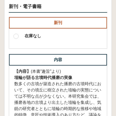
新刊・電子書籍
新刊
在庫なし
内容
【内容】
(本書”趣旨”より)
埴輪が語る古墳時代播磨の実像
数多くの古墳が築造された播磨の古墳時代にお
いて、その墳丘に樹立された埴輪の実態につい
ては不明な点が少なくない。本研究集会では、
播磨各地の古墳より出土した埴輪を集成し、気
鋭の研究者とともに埴輪の時期的な推移や地域
的特徴、意匠や技術導入のあり方など、議論を