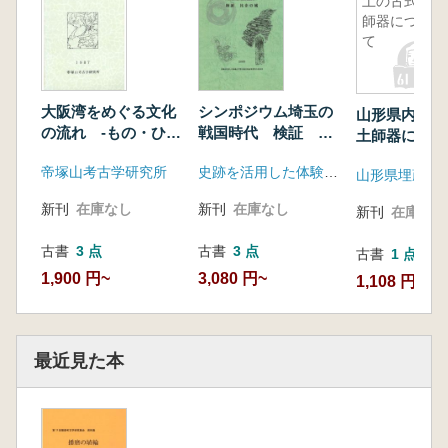
土の古式土
師器につい
て
大阪湾をめぐる文化
シンポジウム埼玉の
山形県内出土
の流れ -もの・ひ
戦国時代 検証 比
土師器につい
と・みち-
企の城
帝塚山考古学研究所
史跡を活用した体験と学習の拠点形成事業実行委員会
新刊
在庫なし
新刊
在庫なし
新刊
在庫なし
古書
3 点
古書
3 点
古書
1 点
1,900 円~
3,080 円~
1,108 円
最近見た本