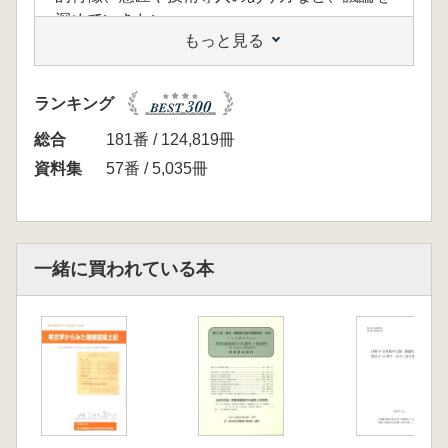
深めていきたい。
もっと見る
【目次】
【報告・講演資料】
島田 拓 西播磨の埴輪
ランキング
原田昌浩 加古川下流域の埴輪 人塚古墳の調
査成果を中心に
総合
181番 / 124,819冊
森 幸三 北播磨の埴輪
資料集
57番 / 5,035冊
廣瀬 覚 明石川流域における埴輪の展開とそ
の背景
犬木 努 播磨の埴輪を考える
【資料集成】
一緒に買われている本
播磨の埴輪資料集成 ※約230ページ