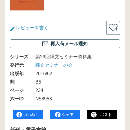
レビューを書く
＋
再入荷メール通知
シリーズ
第29回縄文セミナー資料集
発行元
縄文セミナーの会
出版年
2016/02
判
B5
ページ
234
六一ID
N58953