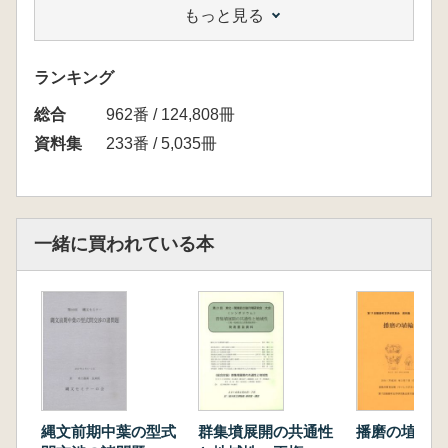
もっと見る
町田賢一 小竹貝塚から見た蜆ヶ森式土器のあ
り方
寺崎裕助 刈羽式の型式間交渉
ランキング
総合
962番 / 124,808冊
資料集
233番 / 5,035冊
一緒に買われている本
縄文前期中葉の型式
群集墳展開の共通性
播磨の埴輪