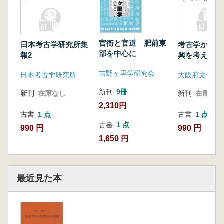
官衙と官道 肥前東
日本考古学研究所集
考古学から災
部を中心に
報2
興を考える
吉野ヶ里学研究会
日本考古学研究所
新刊
9冊
新刊
在庫なし
新刊
在庫なし
2,310円
古書
1 点
古書
1 点
古書
1 点
990 円
990 円
1,650 円
最近見た本