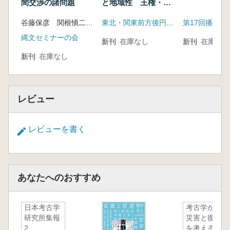
間交渉の諸問題
と地域性 王権・地
域首長と群集墳被葬
谷藤保彦 関根愼二 編
東北・関東前方後円墳研究会
者
縄文セミナーの会
新刊
在庫なし
新刊
在庫なし
新刊
在庫なし
レビュー
レビューを書く
あなたへのおすすめ
日本考古学
考古学から
研究所集報
災害と復興
2
を考える