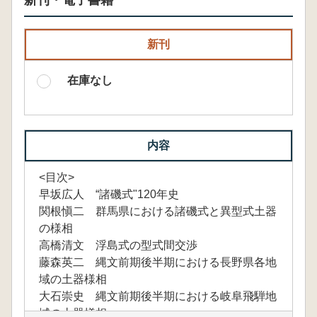
新刊・電子書籍
新刊
在庫なし
内容
<目次>
早坂広人 “諸磯式"120年史
関根愼二 群馬県における諸磯式と異型式土器
の様相
高橋清文 浮島式の型式間交渉
藤森英二 縄文前期後半期における長野県各地
域の土器様相
大石崇史 縄文前期後半期における岐阜飛騨地
域の土器様相