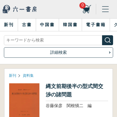
0
新刊
古書
中国書
韓国書
電子書籍
詳細検索
新刊
資料集
縄文前期後半の型式間交
渉の諸問題
谷藤保彦 関根愼二 編