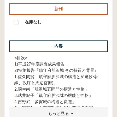
新刊
在庫なし
内容
<目次>
1)平成27年度調査成果報告
2)特集報告『鎮守府胆沢城 その特質と背景』
1.佐久間賢「鎮守府胆沢城の構造と変遷(外郭
線、政庁と周辺官衙)」
2.國生尚「胆沢城五問門の構造と性格」
3.武井紀子「鎮守府胆沢城の機能と性格」
4 吉野武「多賀城の構造と変遷」
5,小田和利「太宰府防衛体制と西海道支配」
もっと見る
3)平成27年度調査成果 資料報告