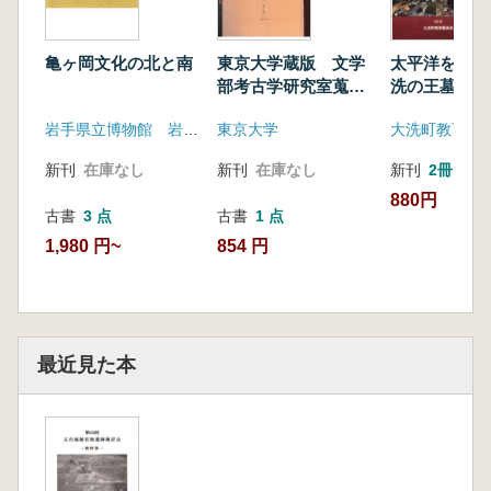
亀ヶ岡文化の北と南
東京大学蔵版 文学
太平洋を見下
部考古学研究室蒐集
洗の王墓 講
品 考古図編 第十
表資料集
岩手県立博物館 岩手県文化振興事業団
東京大学
大洗町教育委
九輯
新刊
在庫なし
新刊
在庫なし
新刊
2冊
880円
古書
3 点
古書
1 点
1,980 円~
854 円
最近見た本