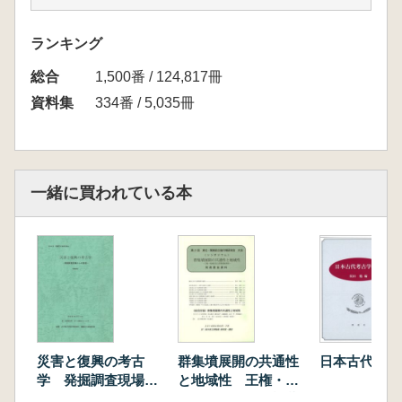
ランキング
総合
1,500番 / 124,817冊
資料集
334番 / 5,035冊
一緒に買われている本
災害と復興の考古
群集墳展開の共通性
日本古代考古
学 発掘調査現場か
と地域性 王権・地
らの発信
域首長と群集墳被葬