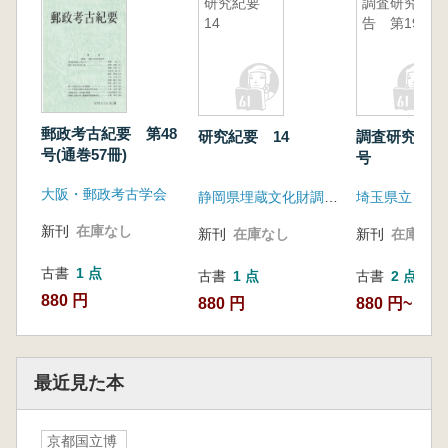
研究紀要
調査研究報
14
告 第19号
郵政考古紀要 第48
研究紀要 14
調査研究報告
号(通巻57冊)
号
大阪・郵政考古学会
静岡県埋蔵文化財調査研究所
新刊
在庫なし
新刊
在庫なし
新刊
在庫なし
古書
1 点
古書
1 点
古書
2 点
880 円
880 円
880 円~
最近見た本
京都国立博