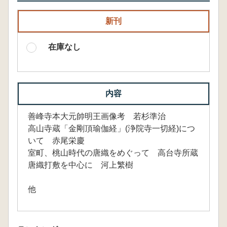
新刊
在庫なし
内容
善峰寺本大元帥明王画像考 若杉準治
高山寺蔵「金剛頂瑜伽経」(浄院寺一切経)につ
いて 赤尾栄慶
室町、桃山時代の唐織をめぐって 高台寺所蔵
唐織打敷を中心に 河上繁樹
他