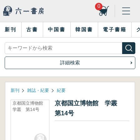
0
新刊
古書
中国書
韓国書
電子書籍
詳細検索
新刊
雑誌・紀要
紀要
京都国立博物館 学叢
京都国立博物館
学叢 第14号
第14号