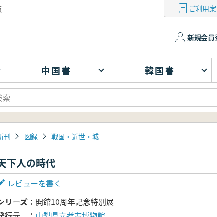
ご利用案
版
新規会員
中国書
韓国書
新刊
図録
戦国・近世・城
天下人の時代
レビューを書く
シリーズ
開館10周年記念特別展
発行元
山梨県立考古博物館