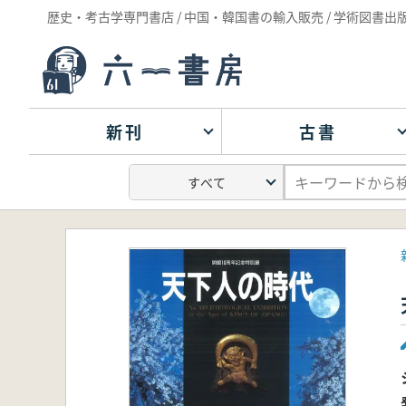
歴史・考古学専門書店 / 中国・韓国書の輸入販売 / 学術図書出
新刊
古書