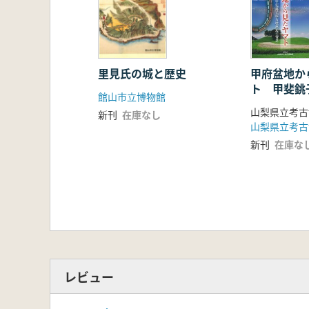
甲府盆地か
里見氏の城と歴史
ト 甲斐銚
館山市立博物館
の背景 展
山梨県立考古
新刊
在庫なし
山梨県立考古
新刊
在庫な
レビュー