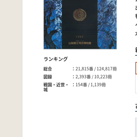
ランキング
総合
21,815番 / 124,817冊
図録
2,393番 / 10,223冊
戦国・近世・
154番 / 1,139冊
城