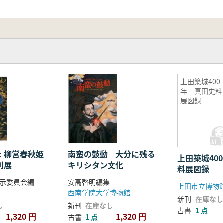
上田築城400
年 真田史料
展図録
: 柳営春秋姫
南蛮の鼓動 大分に残る
上田築城40
別展
キリシタン文化
料展図録
示委員会編
安高啓明編集
上田市立博物
西南学院大学博物館
新刊
在庫なし
し
新刊
在庫なし
古書
1 点
1,320 円
1,320 円
古書
1 点