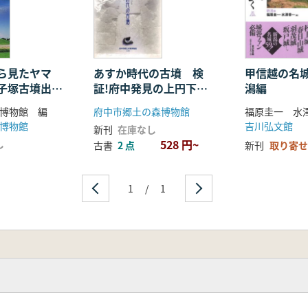
ら見たヤマ
あすか時代の古墳 検
甲信越の名
子塚古墳出現
証!府中発見の上円下方
潟編
示図録
墳
博物館 編
府中市郷土の森博物館
福原圭一 水
博物館
吉川弘文館
新刊
在庫なし
528 円~
し
古書
2 点
新刊
取り寄せ
1
/
1