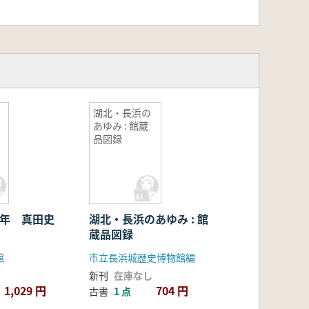
湖北・長浜の
あゆみ : 館蔵
品図録
0年 真田史
湖北・長浜のあゆみ : 館
蔵品図録
館
市立長浜城歴史博物館編
新刊
在庫なし
1,029 円
704 円
古書
1 点