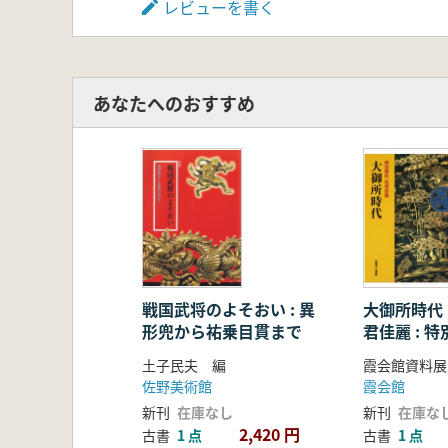
レビューを書く
あなたへのおすすめ
戦国武将のよそおい : 異
大御所時代 
形兜から祐乗目貫まで
君佳麗 : 特
土子民夫 編
霞会館資料展
佐野美術館
霞会館
新刊
在庫なし
新刊
在庫な
2,420 円
古書
1 点
古書
1 点