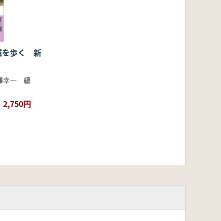
城を歩く 新
澤幸一 編
2,750円