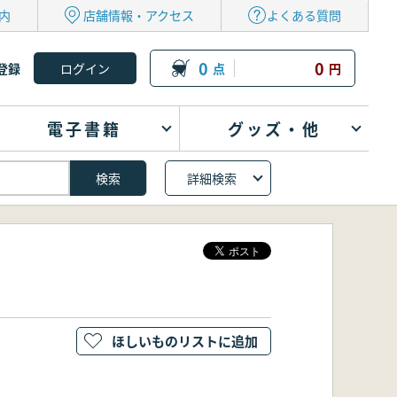
内
店舗情報・アクセス
よくある質問
0
0
登録
点
円
電子書籍
グッズ・他
詳細検索
ほしいものリストに追加