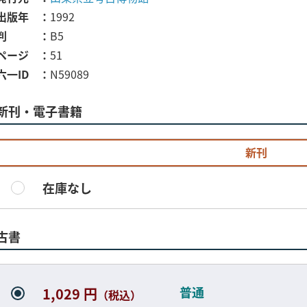
出版年
1992
判
B5
ページ
51
六一ID
N59089
新刊・電子書籍
新刊
在庫なし
古書
普通
1,029 円
（税込）