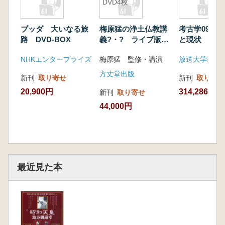
DVD4枚
ブッダ 大いなる旅
梅原猛の浄土仏教講
考古学09 
路 DVD-BOX
義?・? ライブ版
と現状 全1
DVD4枚
※DVD
NHKエンタープライズ
梅原猛 監修・講演
方丈堂出版
新刊
取り寄せ
新刊
取り寄せ
20,900円
314,286円
新刊
取り寄せ
44,000円
最近見た本