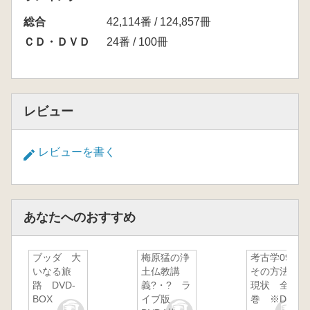
総合
42,114番 / 124,857冊
ＣＤ・ＤＶＤ
24番 / 100冊
レビュー
レビューを書く
あなたへのおすすめ
ブッダ 大
梅原猛の浄
考古学09
いなる旅
土仏教講
その方法と
路 DVD-
義?・? ラ
現状 全15
BOX
イブ版
巻 ※DVD