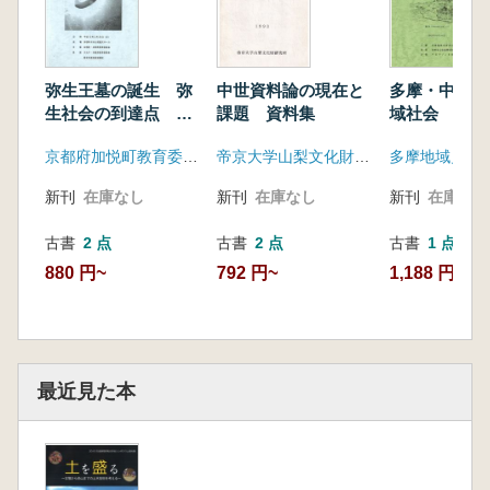
弥生王墓の誕生 弥
中世資料論の現在と
多摩・中世寺
生社会の到達点 発
課題 資料集
域社会 発表
表資料集
京都府加悦町教育委員会
帝京大学山梨文化財研究所
多摩地域史研
新刊
在庫なし
新刊
在庫なし
新刊
在庫なし
古書
2 点
古書
2 点
古書
1 点
880 円~
792 円~
1,188 円
最近見た本