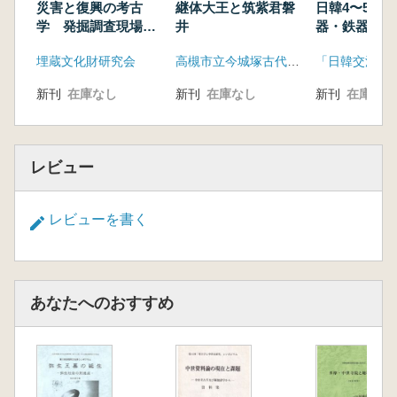
災害と復興の考古
継体大王と筑紫君磐
日韓4〜5世
学 発掘調査現場か
井
器・鉄器生産
らの発信
埋蔵文化財研究会
高槻市立今城塚古代歴史館
新刊
在庫なし
新刊
在庫なし
新刊
在庫なし
レビュー
レビューを書く
あなたへのおすすめ