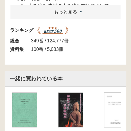
3 土を盛る-中世の土を盛る技術について
もっと見る
永田 悠記
4 静岡県における近世の土木技術 白澤
崇
ランキング
Ⅲ 最新の事例報告及び用語解説
1 菊川市海戸田遺跡の堰状遺構
総合
349番 / 124,777冊
2 南伊豆町ミカノセ遺跡の護岸施設
資料集
100番 / 5,033冊
3 浜松市中屋遺跡の護岸施設
4 用語解説
一緒に買われている本