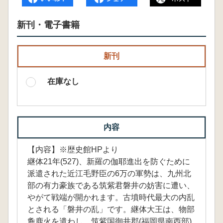
新刊・電子書籍
新刊
在庫なし
内容
【内容】※歴史館HPより
継体21年(527)、新羅の伽耶進出を防ぐために
派遣された近江毛野臣の6万の軍勢は、九州北
部の有力豪族である筑紫君磐井の妨害に遭い、
やがて戦端が開かれます。古墳時代最大の内乱
とされる「磐井の乱」です。継体大王は、物部
麁鹿火を遣わし、筑紫国御井郡(福岡県南西部)