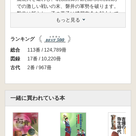
での激しい戦いの末、磐井の軍勢を破ります。
磐井は斬られ、子の葛子は糟屋屯倉を献上して
もっと見る
死罪を免れたとされます。
その後、王権は九州北部をはじめ各地に屯倉を
設置し、直接的な地方支配を進めていきます。
ランキング
本展では、『筑後国風土記』逸文により磐井の
墓とされる福岡県八女市岩戸山古墳をはじめ、
総合
113番 / 124,789冊
火君、水沼君などの有力豪族の奥津城ととも
図録
17番 / 10,220冊
に、糟屋、那津などの屯倉比定地に築造された
古代
2番 / 967冊
古墳の出土資料を大王墓・今城塚古墳と対比
し、「磐井の乱」の実像に迫ります。
【内容】
巻頭論考1本
一緒に買われている本
寄稿論考3本
展示解説