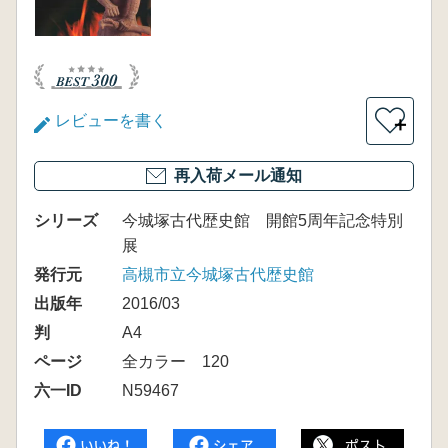
レビューを書く
＋
再入荷メール通知
シリーズ
今城塚古代歴史館 開館5周年記念特別
展
発行元
高槻市立今城塚古代歴史館
出版年
2016/03
判
A4
ページ
全カラー 120
六一ID
N59467