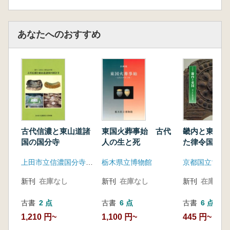
あなたへのおすすめ
古代信濃と東山道諸
東国火葬事始 古代
畿内と東国 
国の国分寺
人の生と死
た律令国家
上田市立信濃国分寺資料館
栃木県立博物館
京都国立博物
新刊
在庫なし
新刊
在庫なし
新刊
在庫なし
古書
2 点
古書
6 点
古書
6 点
1,210 円~
1,100 円~
445 円~