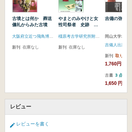
古墳とは何か 葬送
やまとのみやけと女
吉備の弥生時
儀礼からみた古墳
性司祭者 史跡 島
の山古墳発掘20年
大阪府立近つ飛鳥博物館
橿原考古学研究所附属博物館
吉備人出版
新刊
在庫なし
新刊
在庫なし
新刊
取り寄せ
1,760円
古書
3 点
1,650 円~
レビュー
レビューを書く