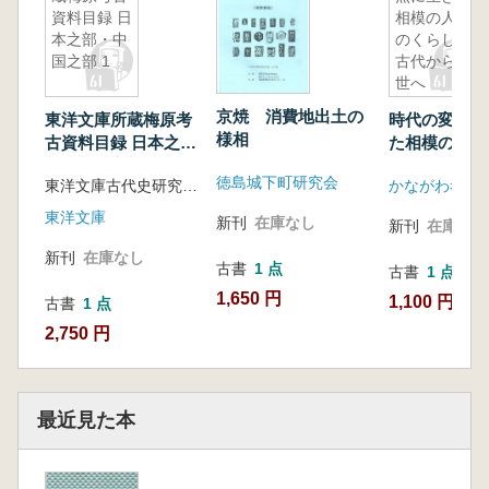
資料目録 日
相模の人々
本之部・中
のくらし :
国之部 1
古代から中
世へ
京焼 消費地出土の
東洋文庫所蔵梅原考
時代の変換点
様相
古資料目録 日本之
た相模の人々
部・中国之部 1
し : 古代か
徳島城下町研究会
東洋文庫古代史研究委員会
かながわ考古
東洋文庫
新刊
在庫なし
新刊
在庫なし
新刊
在庫なし
古書
1 点
古書
1 点
1,650 円
1,100 円
古書
1 点
2,750 円
最近見た本