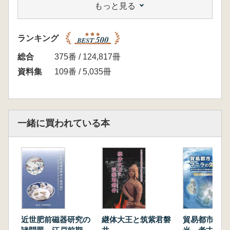
もっと見る
重見 高博 阿波勝瑞、三好氏館の調査成果
井川 祥子 美濃岐阜、織田氏館の調査成果
山麓居館の発掘調査成果
ランキング
藤田 若菜 越前一乗谷、朝倉氏館の調査成果
総合
375番 / 124,817冊
今野 賀章 陸奥梁川、伊達氏館の調査成
資料集
109番 / 5,035冊
果
小野 正敏 館・屋敷をどう読むか 戦国期武
家館を素材として
池谷 初恵 伊豆韮山、堀越御所の池 15世紀
一緒に買われている本
後半の事例
シンポジウムの成果と課題
高橋知奈津 庭園史からみた戦国時代の居館庭
園遺構
鈴木 智大 建築史学からみた16世紀の大名居
館
中島 圭一 戦国時代の大名・国衆にとっての
室町幕府的規範
近世肥前磁器研究の
継体大王と筑紫君磐
貿易都市マニ
中島 圭一「庭園」があるという城館