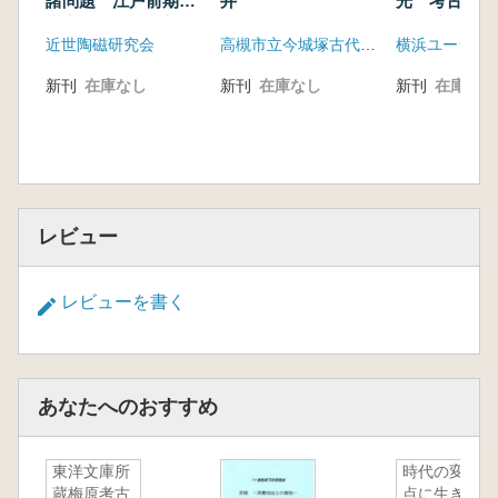
諸問題 江戸前期の
井
光 考古学が
廃棄年代が判る新資
平洋航路の成
村木 二郎 「朝倉館モデル」とその地平 小
近世陶磁研究会
高槻市立今城塚古代歴史館
横浜ユーラシ
料を中心として
展
田原城跡御用米曲輪跡の調査成果が投じた問題
新刊
在庫なし
新刊
在庫なし
新刊
在庫なし
レビュー
レビューを書く
あなたへのおすすめ
東洋文庫所
時代の変換
蔵梅原考古
点に生きた