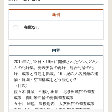
新刊
在庫なし
内容
2015年7月18日・19日に開催されたシンポジウ
ムの記録集。発表要旨の再録、総合討論の記
録、成果と課題を掲載。16世紀の大名居館の建
物・庭園・空間構成をどう読むか?
〈目次〉
佐々木 健策 相模小田原、北条氏城館の調査
成果 御用米曲輪の発掘調査成果
五十川 雄也 豊後府内、大友氏館の調査成果
丸尾 弘介 周防山口、大内氏館の調査成果