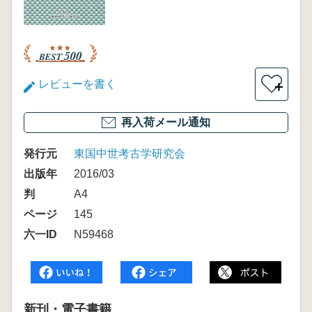
レビューを書く
＋
再入荷メール通知
発行元
東国中世考古学研究会
出版年
2016/03
判
A4
ページ
145
六一ID
N59468
新刊・電子書籍