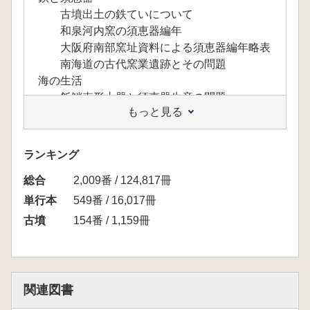
古墳出土の鉄ていについて
和泉河内窯の須恵器編年
大阪府南部窯址資料による須恵器編年略表
南海道の古代窯業遺跡とその問題
海の生活
飯鮹壺形土器と須恵器生産の問題
もっと見る
古代産業─漁業
製塩についての二つの覚書
生道塩
ランキング
海の生活─玄界・瀚海の海人
総合
馬と牛の考古学
2,009番 / 124,817冊
考古学と馬
単行本
549番 / 16,017冊
大化薄葬令の馬の殉殺について
古墳
154番 / 1,159冊
陝西省で見た石馬と石牛
日本古代の牛をめぐって
解題
関連図書