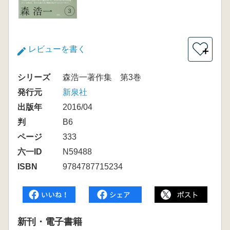
レビューを書く
＋
シリーズ
森浩一著作集 第3巻
発行元
新泉社
出版年
2016/04
判
B6
ページ
333
六一ID
N59488
ISBN
9784787715234
新刊・電子書籍