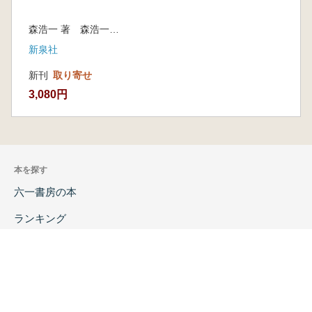
森浩一 著 森浩一著作集編集委員会 編
新泉社
新刊
取り寄せ
3,080円
本を探す
六一書房の本
ランキング
特価図書
特集
書店様へ