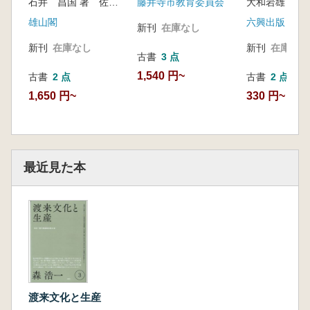
石井 昌国 著 佐々木 稔 著
藤井寺市教育委員会
大和岩雄 著
雄山閣
六興出版
新刊
在庫なし
新刊
在庫なし
新刊
在庫なし
古書
3 点
1,540 円~
古書
2 点
古書
2 点
1,650 円~
330 円~
最近見た本
渡来文化と生産