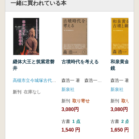
一緒に買われている本
継体大王と筑紫君磐
古墳時代を考える
和泉黄金塚古
井
鏡
高槻市立今城塚古代歴史館
森浩一 著 森浩一著作集編集委員会 編
新泉社
新泉社
新刊
在庫なし
新刊
取り寄せ
新刊
取り寄せ
3,080円
3,080円
古書
1 点
古書
2 点
1,540 円
1,650 円~