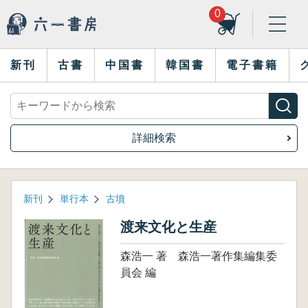
0
新刊
古書
中国書
韓国書
電子書籍
詳細検索
新刊
単行本
古墳
渡来文化と生産
森浩一 著 森浩一著作集編集委
員会 編