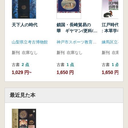
天下人の時代
鎖国・長崎貿易の
江戸時代の百
華 ギヤマン/更科/金
: 本草学者小
唐革
の世界
山梨県立考古博物館
神戸市スポーツ教育公社
新刊
在庫なし
新刊
在庫なし
新刊
在庫なし
古書
2 点
古書
1 点
古書
1 点
1,029 円~
1,650 円
1,650 円
最近見た本