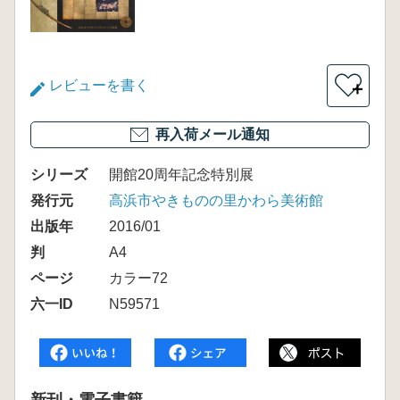
レビューを書く
＋
再入荷メール通知
シリーズ
開館20周年記念特別展
発行元
高浜市やきものの里かわら美術館
出版年
2016/01
判
A4
ページ
カラー72
六一ID
N59571