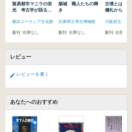
貿易都市マニラの栄
築城 職人たちの輝
古墳とは何か
光 考古学が語る太
き
儀礼からみた
平洋航路の成立と発
横浜ユーラシア文化館
兵庫県立考古博物館
展
新刊
在庫なし
新刊
在庫なし
新刊
在庫なし
レビュー
レビューを書く
あなたへのおすすめ