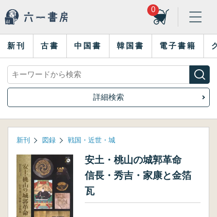
0
新刊
古書
中国書
韓国書
電子書籍
詳細検索
新刊
図録
戦国・近世・城
安土・桃山の城郭革命
信長・秀吉・家康と金箔
瓦