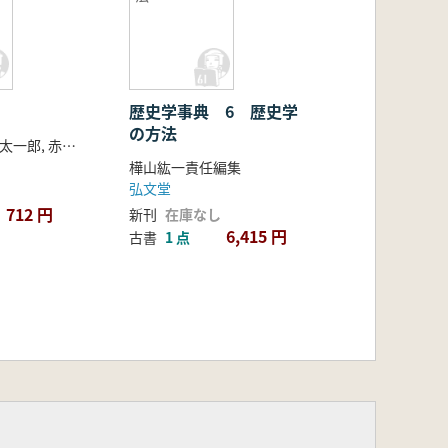
歴史学事典 6 歴史学
の方法
小川環樹, 西田太一郎, 赤塚忠編
樺山紘一責任編集
弘文堂
712 円
新刊
在庫なし
6,415 円
古書
1 点