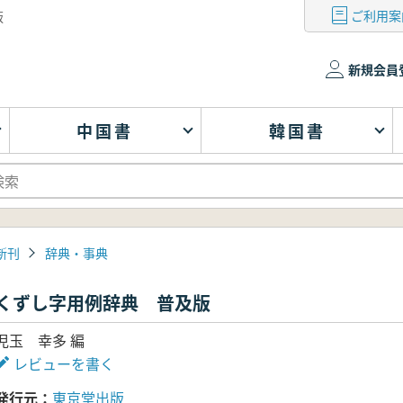
ご利用案
版
新規会員
中国書
韓国書
新刊
辞典・事典
くずし字用例辞典 普及版
児玉 幸多 編
レビューを書く
発行元
東京堂出版