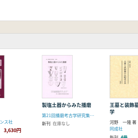
製塩土器からみた播磨
王墓と装飾
学
第21回播磨考古学研究集会実行委員会
ンス社
河野 一隆 著
新刊
在庫なし
同成社
3,630円
新刊
4冊