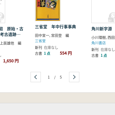
物
三省堂 年中行事事典
図 原始・古
角川新字源
:考古遺跡・
田中宣一, 宮田登 編
三省堂
角川書店
上辰雄他 編
新刊
在庫なし
新刊
在庫なし
554 円
古書
1 点
し
古書
1 点
1,650 円
1
/
5