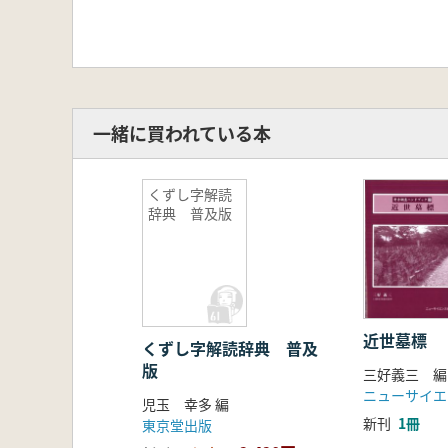
一緒に買われている本
くずし字解読
辞典 普及版
近世墓標
くずし字解読辞典 普及
版
三好義三 編
ニューサイエ
児玉 幸多 編
新刊
1冊
東京堂出版