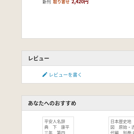
2,420円
新刊
取り寄せ
レビュー
レビューを書く
あなたへのおすすめ
平安人名辞
日本歴史地
典 下 康平
図 原始・
三年 第四
代編 別巻: