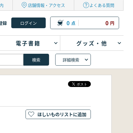
内
店舗情報・アクセス
よくある質問
0
0
登録
点
円
電子書籍
グッズ・他
詳細検索
ほしいものリストに追加