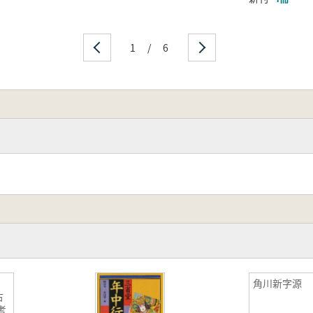
1
/
6
角川新字源
古
考