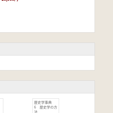
歴史学事典
6 歴史学の方
法