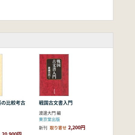
墓の比較考古
戦国古文書入門
渡邊大門 編
東京堂出版
2,200円
新刊
取り寄せ
20,900円