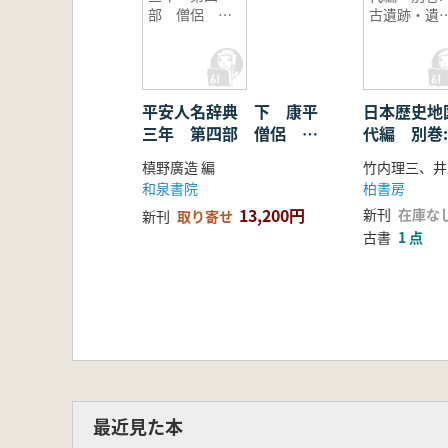
部 僧侶 第5
古遺跡・遺
部 女性
地名表
平安人名辞典 下 康平
日本歴史地
三年 第四部 僧侶 第
代編 別巻
5部 女性
遺物地名表
槙野廣造 編
竹内理三、井
和泉書院
柏書房
13,200円
新刊
在庫な
新刊
取り寄せ
古書
1 点
最近見た本