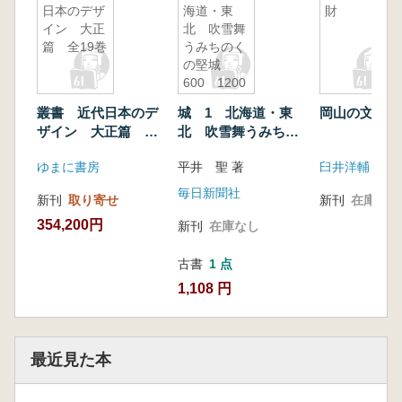
日本のデザ
海道・東
財
イン 大正
北 吹雪舞
篇 全19巻
うみちのく
の堅城
600 1200
叢書 近代日本のデ
城 1 北海道・東
岡山の文化財
ザイン 大正篇 全
北 吹雪舞うみちの
19巻
くの堅城 600
ゆまに書房
平井 聖 著
臼井洋輔 吉
1200
毎日新聞社
新刊
取り寄せ
新刊
在庫なし
354,200円
新刊
在庫なし
古書
1 点
1,108 円
最近見た本