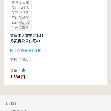
東日本大震
災における
災害公営住
宅の供給促
進のための
計画に関す
る検討 災
東日本大震災におけ
害公営住宅
る災害公営住宅の供
基本計画等
給促進のための計画
事例集
国土交通省国土技術政策総合研究所 建築研究所
に関する検討 災害
公営住宅基本計画等
新刊
在庫なし
事例集
古書
1 点
1,584 円
本を探す