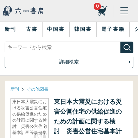
0
新刊
古書
中国書
韓国書
電子書籍
詳細検索
新刊
その他図書
東日本大震災における災
東日本大震災にお
ける災害公営住宅
害公営住宅の供給促進の
の供給促進のため
の計画に関する検
ための計画に関する検
討 災害公営住宅
討 災害公営住宅基本計
基本計画等事例集