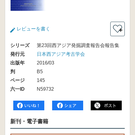
レビューを書く
＋
シリーズ
第23回西アジア発掘調査報告会報告集
発行元
日本西アジア考古学会
出版年
2016/03
判
B5
ページ
145
六一ID
N59732
新刊・電子書籍