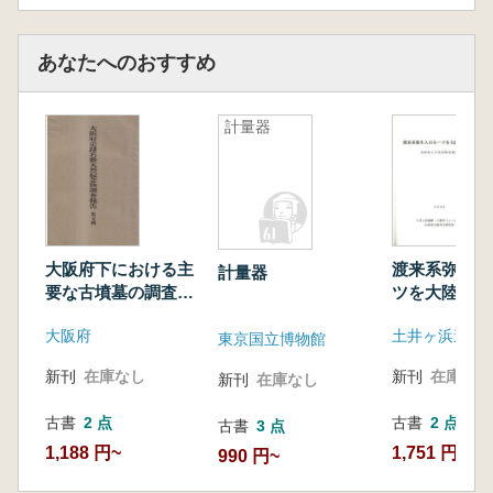
あなたへのおすすめ
計量器
大阪府下における主
渡来系弥生人
計量器
要な古墳墓の調査其
ツを大陸に
二(もしくは其三)
山東省との共
大阪府
復刻版
報告
東京国立博物館
新刊
在庫なし
新刊
在庫なし
新刊
在庫なし
古書
2 点
古書
2 点
古書
3 点
1,188 円~
1,751 円~
990 円~