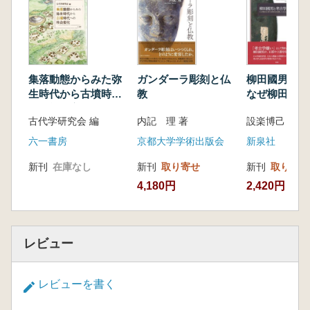
集落動態からみた弥
ガンダーラ彫刻と仏
柳田國男と
生時代から古墳時代
教
なぜ柳田は考
への社会変化
を収集したの
古代学研究会 編
内記 理 著
六一書房
京都大学学術出版会
新泉社
新刊
在庫なし
新刊
取り寄せ
新刊
取り寄せ
4,180円
2,420円
レビュー
レビューを書く