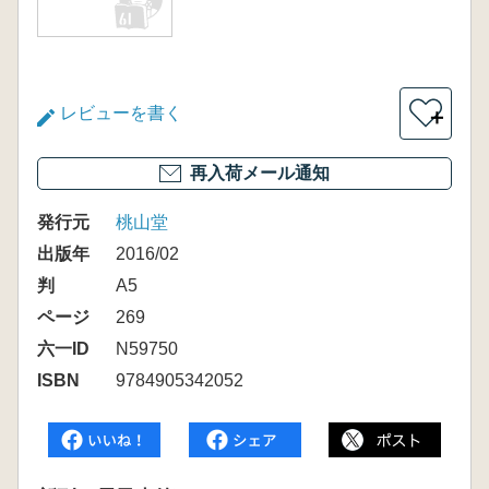
レビューを書く
＋
再入荷メール通知
発行元
桃山堂
出版年
2016/02
判
A5
ページ
269
六一ID
N59750
ISBN
9784905342052