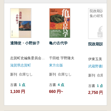
院政期説話
集の研究
遣隋使・小野妹子
亀の古代学
院政期説話集
志賀町史編集委員会 編
千田稔 宇野隆夫
伊東玉美
滋賀県志賀町
東方出版
武蔵野書院
新刊
在庫なし
新刊
在庫なし
新刊
在庫なし
古書
1 点
古書
4 点
古書
1 点
1,100 円
660 円~
2,750 円