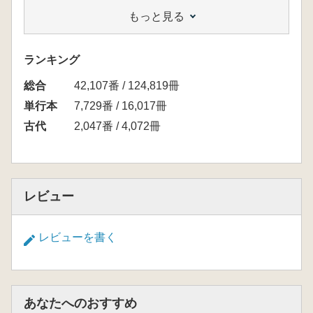
【目次】
もっと見る
まえがき
アレクサンドル・ワノフスキー『火山と太陽』
ほか
ランキング
火山と太陽 古事記神話の新解釈
総合
女神イザナミ 津田左右吉らの論考を検討す
42,107番 / 124,819冊
る/ 諸外国の大地の女神との比較/ 日本列島
単行本
7,729番 / 16,017冊
を産んだ火山の女神/ なぜ、イザナギ、イザ
古代
2,047番 / 4,072冊
ナミは闘争したのか
レビュー
レビューを書く
あなたへのおすすめ