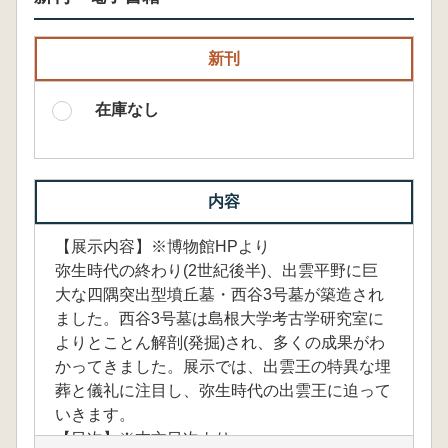
新刊
在庫なし
内容
【展示内容】※博物館HPより
弥生時代の終わり(2世紀後半)、出雲平野に巨
大な四隅突出型墳丘墓・西谷3号墓が築造され
ました。西谷3号墓は島根大学考古学研究室に
よりとことん解剖(発掘)され、多くの成果がわ
かってきました。展示では、出雲王の特異な埋
葬と儀礼に注目し、弥生時代の出雲王に迫って
いきます。
【目次】※本文目次より