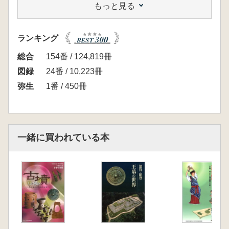
もっと見る
序章 出雲王 登場
第1章 出雲王の埋葬と墓上の儀礼
第2章 吉備王の埋葬と墓上の儀礼
ランキング
第3章 出雲王の外交
第4章 出雲王の行方と墓上の儀礼
総合
154番 / 124,819冊
第5章 出雲の王墓と王の特色
図録
24番 / 10,223冊
弥生
1番 / 450冊
※仕入れ担当より
西谷墳墓群、特に西谷3号墓を中心にまとめら
れた展覧会の図録です。出土遺構や遺物にみる
葬送儀礼、吉備などの周辺地域との関連など、
一緒に買われている本
西谷3号墓の成果をもとに、フルカラーでわか
りやすい図録となっています。出雲における四
隅突出型墳丘墓の変遷を簡潔に知る上でもよい
ものです。