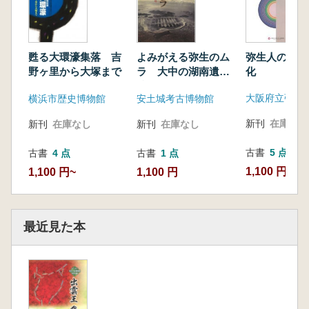
弥生人の見た
甦る大環濠集落 吉
よみがえる弥生のム
化
野ヶ里から大塚まで
ラ 大中の湖南遺
跡 発掘50年
横浜市歴史博物館
安土城考古博物館
新刊
在庫なし
新刊
在庫なし
新刊
在庫なし
古書
5 点
古書
4 点
古書
1 点
1,100 円~
1,100 円~
1,100 円
最近見た本