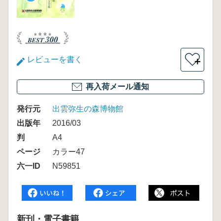
レビューを書く
＋
再入荷メール通知
発行元
出雲弥生の森博物館
出版年
2016/03
判
A4
ページ
カラー47
六一ID
N59851
新刊・電子書籍