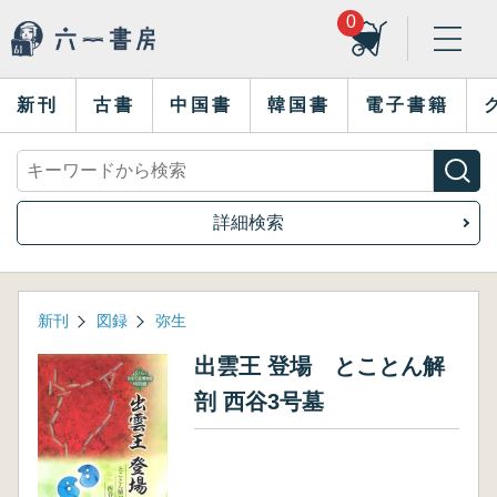
0
新刊
古書
中国書
韓国書
電子書籍
詳細検索
新刊
図録
弥生
出雲王 登場 とことん解
剖 西谷3号墓