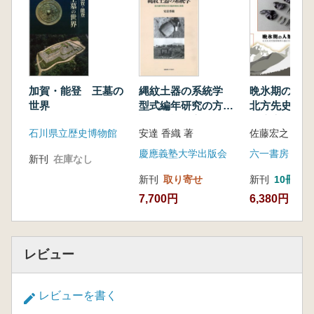
弥生土器の系譜
形質人類学者による日本人種論 ほか
4 柳田民俗学の形成と考古学批判
柳田國男はなぜ考古学を批判し、考古学と決
別したのか
加賀・能登 王墓の
縄紋土器の系統学
晩氷期の人
自然科学と文学 松本彦七郎・山内清男と柳
世界
型式編年研究の方法
北方先史狩猟
田國男
論的検討と実践
の適応行動と
石川県立歴史博物館
安達 香織 著
柳田國男と南方熊楠との交流 民俗学の自覚
態
山人論から稲作民俗論へ
慶應義塾大学出版会
六一書房
新刊
在庫なし
文学との決別が柳田民俗学を生んだのか 柳
新刊
取り寄せ
新刊
10冊以
田の思想の文学性
7,700円
6,380円
民俗学の誕生と考古学への意識 ほか
※仕入れ担当より
国立歴史民俗博物館所蔵の「柳田國男旧蔵考古
レビュー
資料」コレクションの調査成果を元に論じられ
た1冊です。明治～昭和初期にかけての民俗学
レビューを書く
や考古学の学問のあり方を考えるうえで重要な