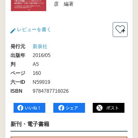
彦 編著
レビューを書く
＋
発行元
新泉社
出版年
2016/05
判
A5
ページ
160
六一ID
N59919
ISBN
9784787716026
新刊・電子書籍