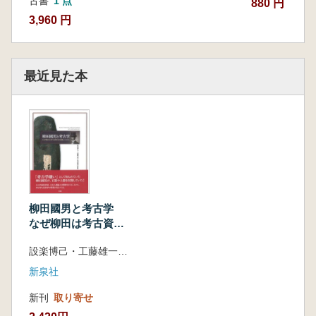
古書
1 点
880 円
3,960 円
最近見た本
柳田國男と考古学
なぜ柳田は考古資料
を収集したのか
設楽博己・工藤雄一郎・松田睦彦 編著
新泉社
新刊
取り寄せ