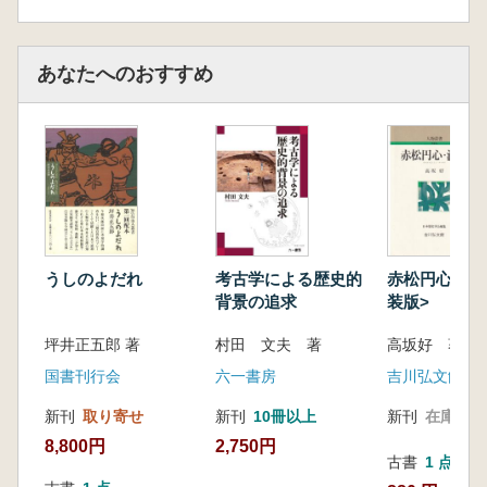
1冊です。
あなたへのおすすめ
うしのよだれ
考古学による歴史的
赤松円心・満
背景の追求
装版>
坪井正五郎 著
村田 文夫 著
高坂好 著
国書刊行会
六一書房
吉川弘文館
新刊
取り寄せ
新刊
10冊以上
新刊
在庫なし
8,800円
2,750円
古書
1 点