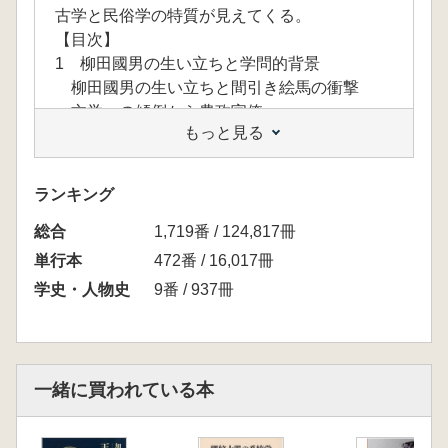
古学と民俗学の特質が見えてくる。
【目次】
1 柳田國男の生い立ちと学問的背景
柳田國男の生い立ちと間引き絵馬の衝撃
文学への傾倒から農政官僚へ
もっと見る
経世済民の学としての民俗学へ
2 柳田國男が集めた考古資料
柳田國男旧蔵考古資料とは? 収集の経緯
ランキング
柳田國男はどんな考古資料を収集したのか
総合
柳田考古遺物の採集地はどこか? ほか
1,719番 / 124,817冊
3 なぜ柳田國男は考古資料を収集したのか
単行本
472番 / 16,017冊
お雇い外国人の活躍と一八八〇年代の「日本
学史・人物史
9番 / 937冊
人種論」
日本人研究者による人種論の始まり アイ
ヌ・コロボックル論争
柳田國男の考古遺物収集と山人論の形成
一緒に買われている本
古代史学者喜田貞吉の日本民族論と柳田國男
との関係
鳥居龍蔵の固有日本人論 日本民族の起源と