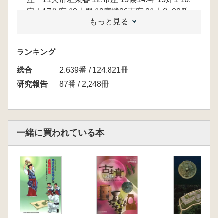
宗人17角宿 18南門 19庫楼20克宿 21大角 22瓜
もっと見る
宿23騎官 24房宿 25心宿26積卒 27尾宿 28天江
29,箕宿 30斗宿 31建 32.牛宿力 33河鼓 34.織女
35女宿ヵ 36天津 37.虚宿力38危宿 39,天銭 40
ランキング
造父41室宿 42塁壁陣 43北落師門44壁宿 45鉄
総合
鎖 46奎宿47.土司空 48.婁宿 49天倉50天庚 51.
2,639番 / 124,821冊
胃宿 52昴宿53.畢宿・54.附耳 55九州殊口 56舞
研究報告
87番 / 2,248冊
宿 57参宿・58.伐 59,井宿 60.軍市・61野鶏62.
天狼 63.弧矢 64老人65鬼宿・66積F気 67外厨
68.柳宿69星宿 70翼宿 71張宿72車ケ宿 73左
轄・74長沙
一緒に買われている本
※仕入れ担当より
図版や写真はオールカラーで掲載されていま
す。第1章では天文図のガイドとなる全体の説
明があり、第2章で各星座の写真と解説が掲載
されています。付図は、原寸大の天文図のフォ
トマップとなり、教材としても活用できそうで
す。