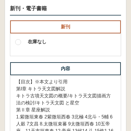
新刊・電子書籍
新刊
在庫なし
内容
【目次】※本文より引用
第I章 キトラ天文図解説
キトラ古墳天文図の概要/キトラ天文図描画方
法の検討/キトラ天文図 と星空
第Ⅱ章 星座解説
1.紫微垣東春 2紫微垣西春 3北極 4北斗・5輔 6
人穀 7文昌 8.太微垣束蕃 9太微垣西春 10五帝
座 11天市垣東春 12.帝座 13候14.斗 15炸1 16.