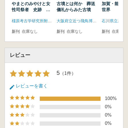
やまとのみやけと女
古墳とは何か 葬送
加賀・能登 
性司祭者 史跡 島
儀礼からみた古墳
世界
の山古墳発掘20年
橿原考古学研究所附属博物館
大阪府立近つ飛鳥博物館
石川県立歴史
新刊
在庫なし
新刊
在庫なし
新刊
在庫なし
レビュー
5
（1件）
レビューを書く
100%
0%
0%
0%