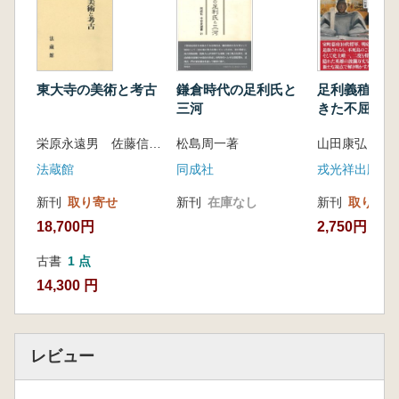
方
4章 陣城と攻城戦 三木城攻めの陣城
1 陣城の見方 / 2 陣城と攻城戦の考え方
Ⅱ 城の歴史に学ぶ
東大寺の美術と考古
鎌倉時代の足利氏と
足利義稙 戦
1章 戦国時代と城の成立
三河
きた不屈の大
1 南北朝時代の城 / 2 戦国期城館の誕生 / 3 戦国
栄原永遠男 佐藤信 吉川真司編
松島周一著
山田康弘 著
の石垣
法蔵館
同成社
戎光祥出版
2章 織田・豊臣時代の城
1 東北の豊臣インパクト / 2 聚楽第タイプの広
新刊
取り寄せ
新刊
在庫なし
新刊
取り寄せ
がり / 3 織田と豊臣の違い / 4 八王子城は北条氏
18,700円
2,750円
か徳川氏か
3章 近世の城と石垣
古書
1 点
1 近世城郭の見方 / 2 近世の石垣 / 3 バブル崩壊
14,300 円
と職人の去就
4章 縄張りの設計者
1 縄張り設計者のイメージ / 2 設計者の仕事
レビュー
5章 杉山城再考
1 研究史の要点 / 2 縄張りから見た杉山城/ 3 考