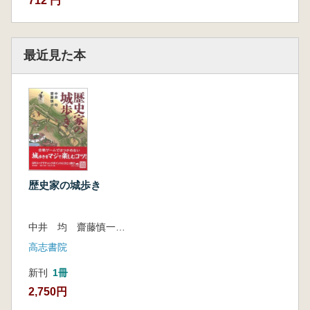
712 円
最近見た本
歴史家の城歩き
中井 均 齋藤慎一 共著
高志書院
新刊
1冊
2,750円