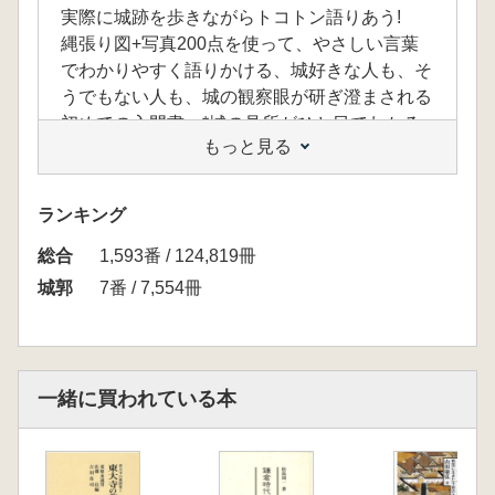
実際に城跡を歩きながらトコトン語りあう!
縄張り図+写真200点を使って、やさしい言葉
でわかりやすく語りかける、城好きな人も、そ
うでもない人も、城の観察眼が研ぎ澄まされる
初めての入門書。*城の見所がひと目でわかる
もっと見る
カラー写真200枚をQRコードで全公開!
はじめに(齋藤慎一)
ランキング
序 城歩きの心得
総合
1 縄張り図のススメ / 2 山城は山頂から降りな
1,593番 / 124,819冊
がら見る / 3 歩測で十分/ 4 縄張り図の効用
城郭
7番 / 7,554冊
Ⅰ 実践 城の見方と考え方
1章 山に住む城 置塩城
1 置塩城の見方 / 2 山城と聖地 置塩城の考え方
2章 山に籠る城 由井城
一緒に買われている本
1 由井城の見方 / 2 城造りの東西差 由井城の考
え方
3章 本城と町づくり 滝山城
1 滝山城の見方 / 2 城と町づくり 滝山城の考え