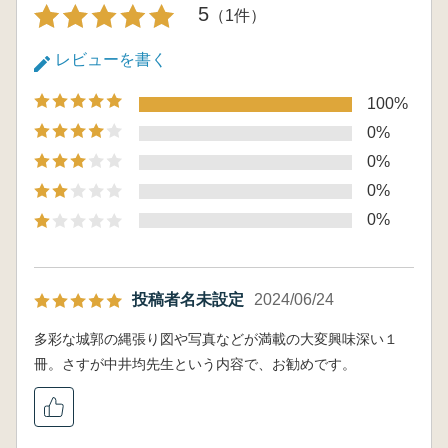
古資料との調和
5
（1件）
6章 縄張り調査の未来
1 縄張り研究の功罪 / 2 考古学と縄張り研究 / 3
レビューを書く
城の平時と軍事 / 4 縄張り調査の未来
Ⅲ 成果と課題
100%
縄張り図から歴史像へ 齋藤慎一
0%
城郭の考古学的研究と活用 中井 均
0%
あとがき(中井 均)
0%
QR目次
0%
投稿者名未設定
2024/06/24
多彩な城郭の縄張り図や写真などが満載の大変興味深い１
冊。さすが中井均先生という内容で、お勧めです。