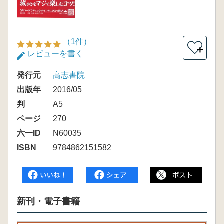
（1件）
＋
レビューを書く
発行元
高志書院
出版年
2016/05
判
A5
ページ
270
六一ID
N60035
ISBN
9784862151582
新刊・電子書籍