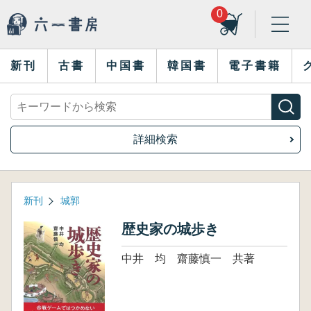
0
新刊
古書
中国書
韓国書
電子書籍
詳細検索
新刊
城郭
歴史家の城歩き
中井 均 齋藤慎一 共著