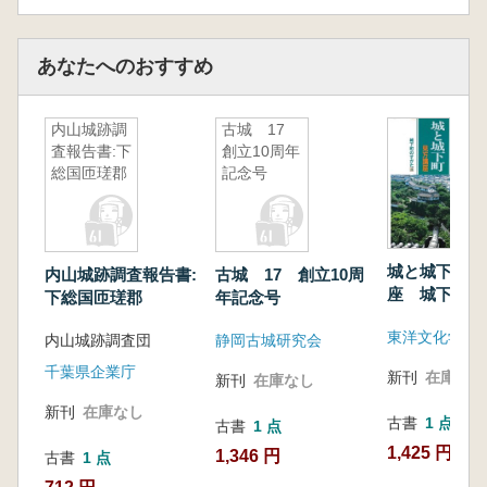
あなたへのおすすめ
内山城跡調
古城 17
査報告書:下
創立10周年
総国匝瑳郡
記念号
城と城下町見
内山城跡調査報告書:
古城 17 創立10周
座 城下町の
下総国匝瑳郡
年記念号
東洋文化学院
内山城跡調査団
静岡古城研究会
千葉県企業庁
新刊
在庫なし
新刊
在庫なし
新刊
在庫なし
古書
1 点
古書
1 点
1,425 円
1,346 円
古書
1 点