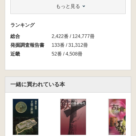
もっと見る
発掘調査は1958年に網干善教氏らによって行
われ、1962年に奈良県より報告書が刊行され
ました。 それから半世紀を経た今日、奈良国
ランキング
立博物館に保管されている同古墳の遺物を新た
総合
に整理しなおし、詳細な考察を付けて三分冊の
2,422番 / 124,777冊
報告書を作成しました。
発掘調査報告書
133番 / 31,312冊
「総括編」目次
※奈良国立博物館HPより抜
近畿
52番 / 4,508冊
粋
【考 察】
1.五條猫塚古墳の埴製枕が提起する諸問題 加
藤 一郎
一緒に買われている本
2.五條猫塚古墳出土の珠文鏡と古墳時代銅鏡生
産の画期 岩本 崇
3.眉庇付冑補論 金銅装眉庇付冑の検討 川畑
純
4.三角板革綴短甲の特質再論 五條猫塚古墳例
の検討から 阪口 英毅
5.五條猫塚古墳出土小札甲の構造と甲冑の装