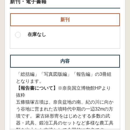
新刊・電子書籍
新刊
在庫なし
内容
「総括編」「写真図版編」「報告編」の3冊組
となります。
【報告書について】
※奈良国立博物館HPより
抜粋
五條猫塚古墳は、奈良盆地の南、紀の川に向か
う谷地に営まれた古墳時代中期の一辺32mの方
墳です。 蒙古鉢形冑をはじめとする多数の武
器・武具、鍛冶工具のセットなど多様な農工具
類を出土した古墳として全国的に有名です。