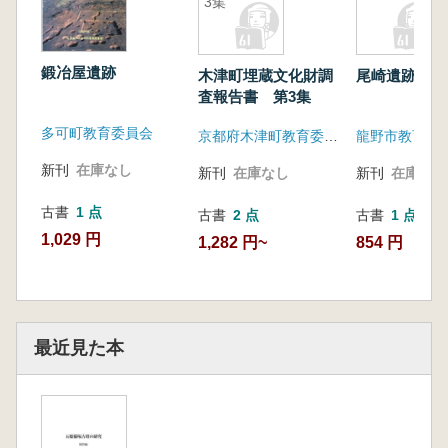
3集
鍛冶屋遺跡
木津町埋蔵文化財調
尾崎遺跡
査報告書 第3集
多可町教育委員会
京都府木津町教育委員会
龍野市教育委
新刊
在庫なし
新刊
在庫なし
新刊
在庫なし
古書
1 点
古書
2 点
古書
1 点
1,029 円
1,282 円~
854 円
最近見た本