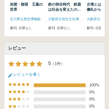
飾 小札甲と帯金具の関係性に着目して 初
加賀・能登 王墓の
鉄の弥生時代 鉄器
古墳とは何か
村 武寛
世界
は社会を変えたの
儀礼からみた
6.製作技術からみた龍文透彫金具の成立 岩
か?
石川県立歴史博物館
大阪府立弥生文化博物館
本 崇
7.五條猫塚古墳出土鉄鏃の製作系譜と編年的位
新刊
在庫なし
新刊
在庫なし
新刊
在庫なし
置づけ 川畑 純
8.五條猫塚古墳に副葬された鉄製農工具の構成
と要素 魚津 知克
レビュー
9.いわゆる古墳出土「鍛冶具」と五條猫塚古墳
にみる副葬工具組成の特質 岩本 崇
10.五條猫塚古墳出土砥石の副葬背景 細川
5
（1件）
晋太郎
11.五條猫塚古墳出土埴輪の位置づけとその意
レビューを書く
義 加藤 一郎
12.五條猫塚古墳出土埴輪の砂礫と砥石の石
100%
種 奥田 尚
0%
【総 括】
0%
1.五條猫塚古墳の研究史と出土遺物再整理の成
0%
果 五條猫塚古墳研究会