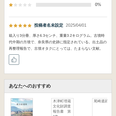
2.解題 五條猫塚古墳 川畑 純
0%
3.後記 吉澤 悟
投稿者名未設定
2025/04/01
箱入り3分冊、厚さ6.3センチ、重量3.2キログラム。古墳時
代中期の方墳で、奈良県の史跡に指定されている。出土品の
再整理報告で、古墳オタクにとっては、たまらない文献。
あなたへのおすすめ
木津町埋蔵
尾崎遺跡
文化財調査
報告書 第