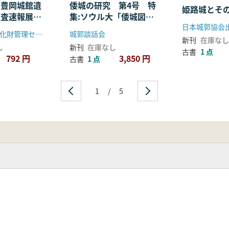
(豊岡城館遺
倭城の研究 第4号 特
姫路城とそ
調査速報展資
集:ソウル大「倭城図」
日本城郭協会
と韓国の倭城研究
豊岡市出土文化財管理センター
城郭談話会
新刊
在庫なし
し
新刊
在庫なし
古書
1 点
792 円
3,850 円
古書
1 点
1
/
5