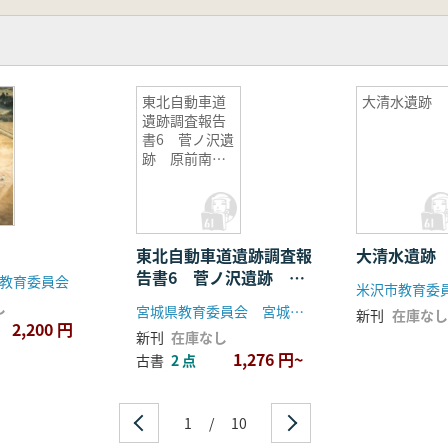
東北自動車道
大清水遺跡
遺跡調査報告
書6 菅ノ沢遺
跡 原前南遺
跡 勝負沢遺
跡 御駒堂遺
跡
東北自動車道遺跡調査報
大清水遺
告書6 菅ノ沢遺跡 原
教育委員会
米沢市教育委
前南遺跡 勝負沢遺跡
し
宮城県教育委員会 宮城県文化財保護協会
新刊
在庫なし
御駒堂遺跡
2,200 円
新刊
在庫なし
1,276 円~
古書
2 点
1
/
10