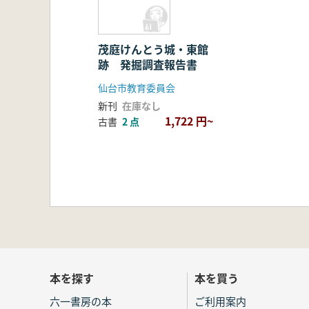
茂庭けんとう城・東館
跡 発掘調査報告書
仙台市教育委員会
新刊
在庫なし
1,722 円~
古書
2 点
本を探す
本を買う
六一書房の本
ご利用案内