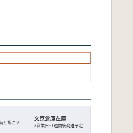
文京倉庫在庫
面と背にヤ
3営業日~1週間後発送予定