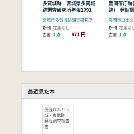
多賀城跡 宮城県多賀城
豊岡藩庁跡
跡調査研究所年報1991
跡) 発掘
料
宮城県多賀城跡調査研究所
新刊
在庫なし
新刊
在庫な
871 円
古書
1 点
古書
1 点
最近見た本
茂庭けんとう
城・東館跡
発掘調査報告
書