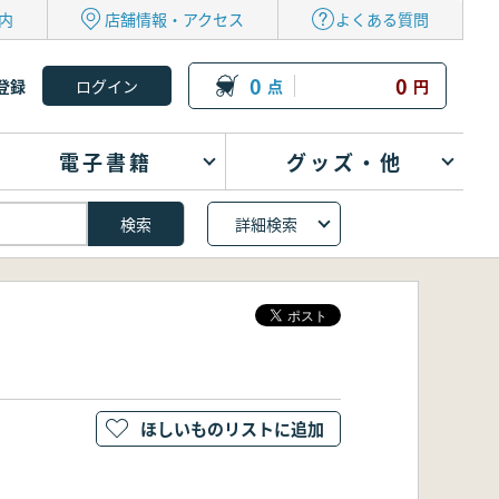
内
店舗情報・アクセス
よくある質問
0
0
登録
点
円
電子書籍
グッズ・他
詳細検索
ほしいものリストに追加