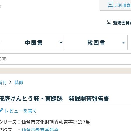
ご利用案
版
新規会員
中国書
韓国書
新刊
城郭
茂庭けんとう城・東館跡 発掘調査報告書
レビューを書く
シリーズ
仙台市文化財調査報告書第137集
発行元
仙台市教育委員会