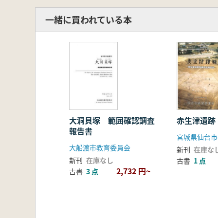
一緒に買われている本
大洞貝塚 範囲確認調査
赤生津遺跡
報告書
宮城県仙台市
大船渡市教育委員会
新刊
在庫な
新刊
在庫なし
古書
1 点
2,732 円~
古書
3 点