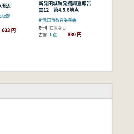
新発田城跡発掘調査報告
の周辺
書12 第4.5.6地点
出版部
新発田市教育委員会
新刊
在庫なし
633 円
880 円
古書
1 点