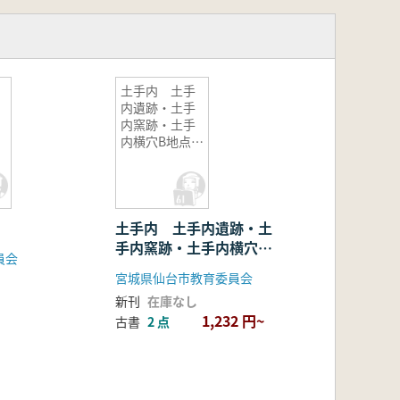
土手内 土手
内遺跡・土手
内窯跡・土手
内横穴B地点発
掘調査報告書
跡
土手内 土手内遺跡・土
手内窯跡・土手内横穴B
員会
地点発掘調査報告書
宮城県仙台市教育委員会
新刊
在庫なし
1,232 円~
古書
2 点