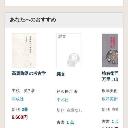
あなたへのおすすめ
縄文
高麗陶器の考古学
柿右衛門から
縄文
万里 : 山本
ョン第2部
主税 英? 著
根津美術館学
芹沢長介 著
同成社
根津美術館
平凡社
新刊
3冊
新刊
在庫なし
新刊
在庫なし
6,600円
古書
1 点
古書
1 点