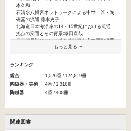
本久和
石清水八幡宮ネットワークによる中世土器・陶
磁器の流通:藤本史子
北海道日本海沿岸の14～15世紀における流通
拠点の変遷とその背景:塚田直哉
日宋貿易期における博多遺跡群出土中国陶磁器
もっと見る
の変遷と流通 博多に残されたものから国内流
通を考える 田中克子
元青花瓷からみる古琉球―受容と位置づけをめ
ランキング
ぐって 新島奈津子
総合
日本における漳州窯系陶磁器の流通・消費:弦
1,026番 / 124,819冊
本美菜子
陶磁器・美術
4番 / 1,318冊
畿内における貿易陶磁の様相 大都市「大坂」
陶磁器
4番 / 408冊
以外の貿易陶磁を探る 赤松和佳
大阪出土の東南アジア陶磁器をめぐって 宮本
康治
遺跡出土資料からみた蕎麦 永井正浩
関連図書
鳥取県における中近世陶磁器の流通史 佐伯純