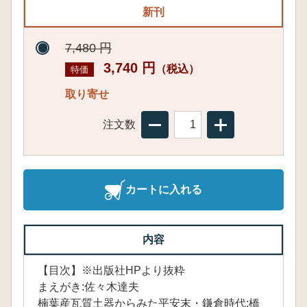
新刊
7,480 円
3,740 円
（税込）
特価
取り寄せ
注文数
カートに入れる
内容
【目次】※出版社HPより抜粋
まえがき:佐々木達夫
楠葉産瓦質土器からみた平安末・鎌倉時代:橋