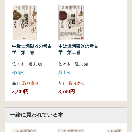
也
近世京都の陶磁器類の流通と廃棄 町屋跡出土
の貿易陶磁器を中心に 能芝勉
勤番武士の器 出土陶磁器にみる加賀藩黒多門
邸居住者の様相 成瀬晃司
温かな飲み物の普及とそのうつわ オランダ・
日本の出土資料から 小林克
中近世陶磁器の考古
中近世陶磁器の考古
ラテンアメリカに流通した肥前磁器:野上建紀
学 第一巻
学 第二巻
佐々木 達夫 編
佐々木 達夫 編
雄山閣
雄山閣
新刊
取り寄せ
新刊
取り寄せ
3,740円
3,740円
一緒に買われている本