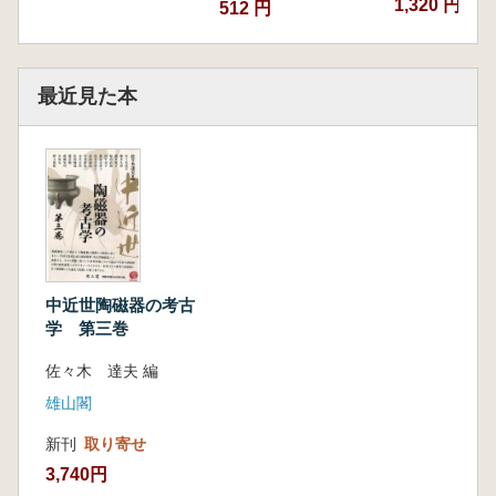
1,320 円
512 円
最近見た本
中近世陶磁器の考古
学 第三巻
佐々木 達夫 編
雄山閣
新刊
取り寄せ
3,740円