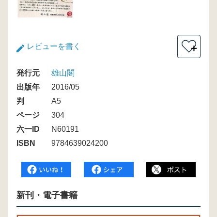
レビューを書く
＋
発行元
雄山閣
出版年
2016/05
判
A5
ページ
304
六一ID
N60191
ISBN
9784639024200
新刊・電子書籍