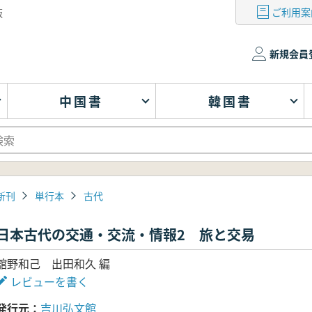
ご利用案
版
新規会員
中国書
韓国書
新刊
単行本
古代
日本古代の交通・交流・情報2 旅と交易
舘野和己 出田和久 編
レビューを書く
発行元
吉川弘文館