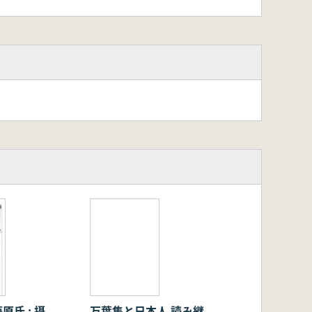
氏 : 摂
万葉集と日本人 読み継