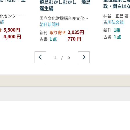
飛鳥むかしむかし 飛鳥
政・関白は
誕生編
たのか
島根県古代文化センター 編集
神谷 正昌 著
国立文化財機構奈良文化財研究所
部
吉川弘文館
朝日新聞社
5,500円
せ
新刊
1冊
2,035円
新刊
取り寄せ
4,400 円
古書
1 点
770 円
古書
1 点
1
/
5