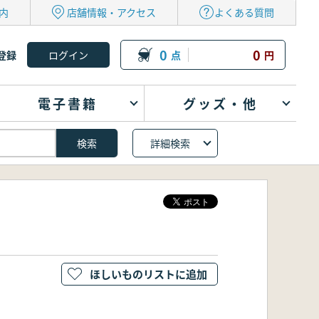
内
店舗情報・アクセス
よくある質問
0
0
登録
点
円
電子書籍
グッズ・他
詳細検索
ほしいものリストに追加