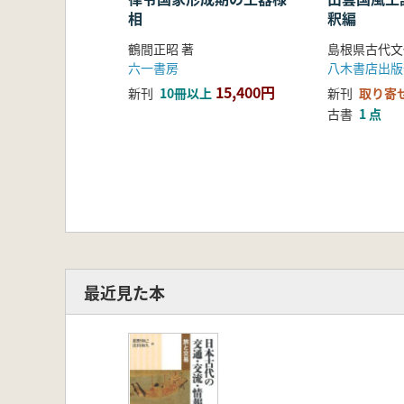
相
釈編
鶴間正昭 著
六一書房
八木書店出版
15,400円
新刊
10冊以上
新刊
取り寄
古書
1 点
最近見た本