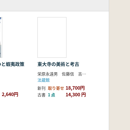
争と蝦夷政策
東大寺の美術と考古
栄原永遠男 佐藤信 吉川真司編
法蔵館
18,700円
新刊
取り寄せ
2,640円
14,300 円
古書
1 点