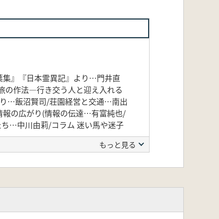
葉集』『日本霊異記』より…門井直
の旅の作法―行き交う人と迎え入れる
がり…飯沼賢司/荘園経営と交通…南出
情報の広がり(情報の伝達…有富純也/
ち…中川由莉/コラム 迷い馬や迷子
もっと見る