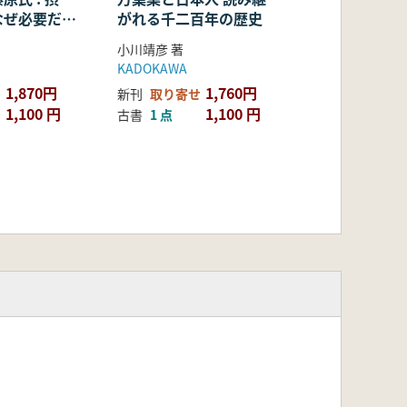
なぜ必要だっ
がれる千二百年の歴史
小川靖彦 著
KADOKAWA
1,870円
1,760円
新刊
取り寄せ
1,100 円
1,100 円
古書
1 点