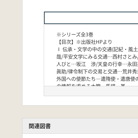
※シリーズ全3巻
【目次】※出版社HPより
Ⅰ 伝承・文学の中の交通(記紀・風
哉/平安文学にみる交通…西村さとみ
人びと…坂江 渉/天皇の行幸…永田
眞助/律令制下の交易と交通…荒井秀規
外国への使節たち―遣隋使・遣唐使の
の情報を求める木簡…馬場 基
関連図書