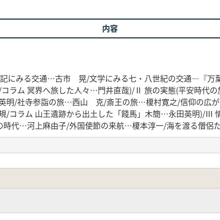
内容
土記にみる交通…古市 晃/文学にみる七・八世紀の交通―『万
/コラム 冥界へ旅した人々…門井直哉)/Ⅱ 旅の実態(平安時代
英明/社寺参詣の旅…西山 克/斎王の旅…榎村寛之/信仰の広
/コラム 山王遺跡から出土した「餞馬」木簡…永田英明)/Ⅲ 
時代…河上麻由子/外国使節の来航…榎本淳一/海を渡る僧侶た