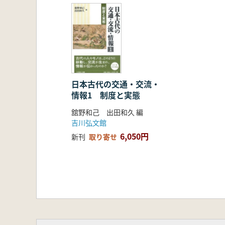
日本古代の交通・交流・
情報1 制度と実態
舘野和己 出田和久 編
吉川弘文館
6,050円
新刊
取り寄せ