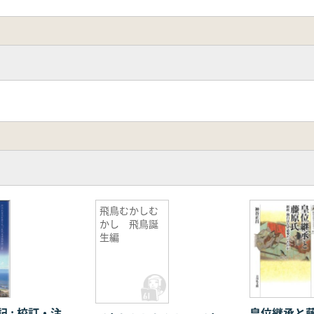
飛鳥むかしむ
かし 飛鳥誕
生編
 : 校訂・注
皇位継承と藤原