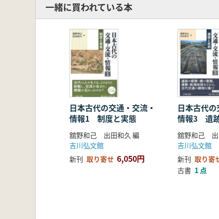
一緒に買われている本
日本古代の交通・交流・
日本古代の
情報1 制度と実態
情報3 遺
舘野和己 出田和久 編
舘野和己 出
吉川弘文館
吉川弘文館
6,050円
新刊
取り寄せ
新刊
取り寄
古書
1 点