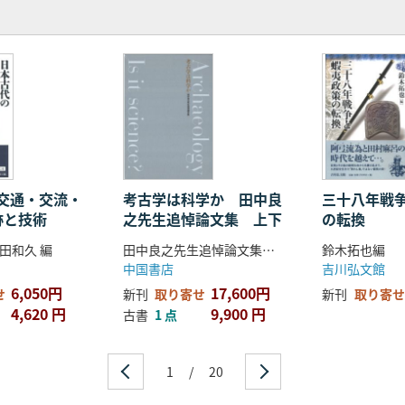
交通・交流・
考古学は科学か 田中良
三十八年戦
跡と技術
之先生追悼論文集 上下
の転換
田和久 編
田中良之先生追悼論文集編集委員会編
鈴木拓也編
中国書店
吉川弘文館
6,050円
17,600円
せ
新刊
取り寄せ
新刊
取り寄せ
4,620 円
9,900 円
古書
1 点
1
/
20