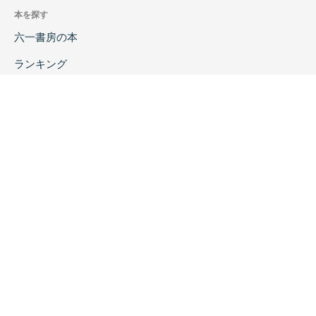
本を探す
六一書房の本
ランキング
特価図書
特集
書店様へ
著者ログイン
会社案内
お問い合わせ
リンク
採用情報
プライバシーポリシー