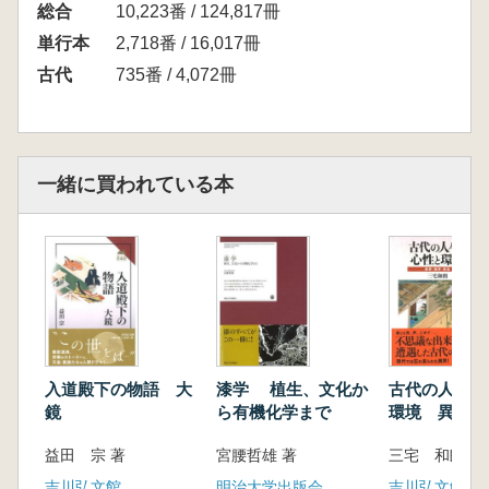
総合
10,223番 / 124,817冊
単行本
2,718番 / 16,017冊
古代
735番 / 4,072冊
一緒に買われている本
入道殿下の物語 大
漆学 植生、文化か
古代の人々の
鏡
ら有機化学まで
環境 異界・
現世
益田 宗 著
宮腰哲雄 著
三宅 和朗 著
吉川弘文館
明治大学出版会
吉川弘文館