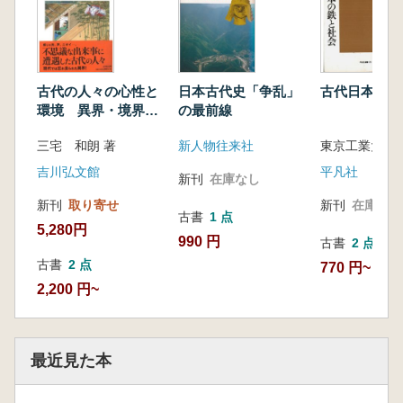
古代の人々の心性と
日本古代史「争乱」
古代日本の鉄
環境 異界・境界・
の最前線
現世
三宅 和朗 著
新人物往来社
吉川弘文館
平凡社
新刊
在庫なし
新刊
取り寄せ
新刊
在庫なし
古書
1 点
5,280円
990 円
古書
2 点
古書
2 点
770 円~
2,200 円~
最近見た本