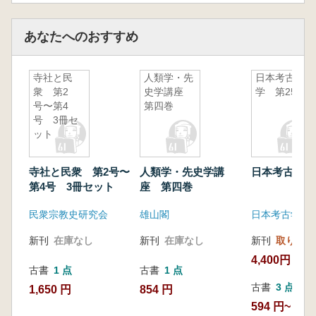
あなたへのおすすめ
寺社と民
人類学・先
日本考古
衆 第2
史学講座
学 第25号
号〜第4
第四巻
号 3冊セ
ット
寺社と民衆 第2号〜
人類学・先史学講
日本考古学 
第4号 3冊セット
座 第四巻
民衆宗教史研究会
雄山閣
新刊
在庫なし
新刊
在庫なし
新刊
取り寄せ
4,400円
古書
1 点
古書
1 点
古書
3 点
1,650 円
854 円
594 円~