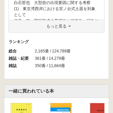
白石哲也 大型壺の出現要因に関する考察
(1) 東京湾西岸における宮ノ台式土器を対象
として
伊丹 徹 国家形成の普遍性と特殊性 日欧に
もっと見る
おける多元的な国家形成をめぐる比較考古学
考古学研究会東京例会シンポジウム2015を聴
講して
ランキング
総合
2,165番 / 124,789冊
雑誌・紀要
361番 / 14,279冊
雑誌
350番 / 11,664冊
一緒に買われている本