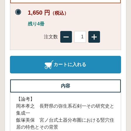
1,650 円
（税込）
残り4冊
注文数
カートに入れる
内容
【論考】
岡本孝之 長野県の弥生系石剣一その研究史と
集成一
飯塚美保 宮ノ台式土器分布圏における竪穴住
居の特色とその背景