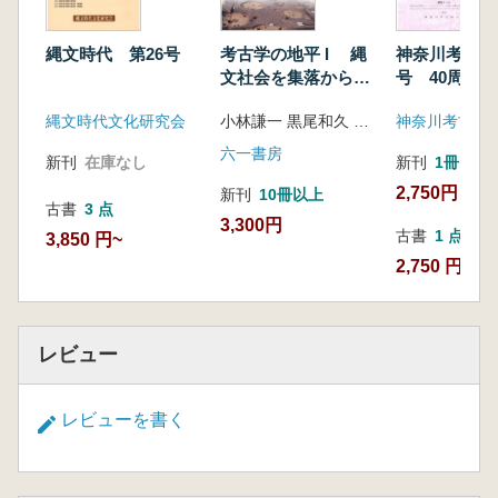
山田 康弘 「墓制論」
佐野 隆「生業論(2014年)」
縄文時代 第26号
考古学の地平 I 縄
神奈川考古 
遠部 慎 「関連科学(年代測定)」
文社会を集落から読
号 40周年
寺時 裕助「地域動向(新渇県)」
み解く
縄文時代文化研究会
小林謙一 黒尾和久 中山真治 山本典幸 編
神奈川考古同
中尾 篤志「地域動向(九州)」
2015年縄文時代関係文献目録
六一書房
新刊
在庫なし
新刊
1冊
2013年縄文時代関係文献目録(補遺編)
2,750円
新刊
10冊以上
2014年縄文時代関係文献目録(補遺編)
古書
3 点
3,300円
古書
1 点
3,850 円~
2,750 円
レビュー
レビューを書く