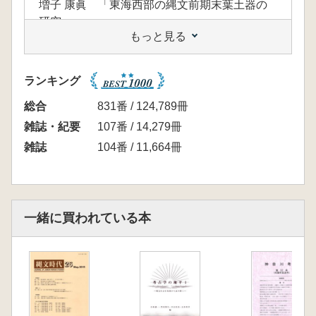
増子 康眞 「東海西部の縄文前期末葉土器の
研究」
もっと見る
石井 寛 「垂下隆帯類型と称名寺式土器の変
質」
長田 友也 「後期前半の石棒―緑泥石片岩製
ランキング
石棒の展開―」
研究ノート
総合
831番 / 124,789冊
阿部 昭典 「東北地方における中期末葉の台形
雑誌・紀要
107番 / 14,279冊
土器と台付浅鉢」
雑誌
104番 / 11,664冊
村田 章人 「松本彦七郎土器研究前史小考」
2015年の縄文時代学界動向
村上 昇 「土器型式編年論 草創期」
宮崎 朝雄 「土器型式編年論 早 期」
一緒に買われている本
谷藤 保彦 「土器型式綱年論 前 期」
小林 謙― 「土器型式編年論 中 期」
古谷 渉 「土器型式編年論 後 期」
本橋恵美子 「集落・領域論」
阿部 昭典 「遺構論」
大工原 豊 「遺物論(石器)」