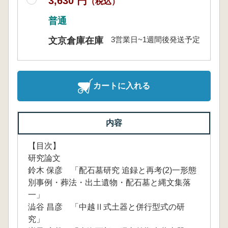
3,630 円
（税込）
普通
3営業日~1週間後発送予定
文京倉庫在庫
カートに入れる
内容
【目次】
研究論文
鈴木 保彦 「配石墓研究 追録と再考(2)一形態
別事例・葬法・出土遺物・配石墓と縄文集落
一」
澁谷 昌彦 「中越Ⅱ式土器と併行型式の研
究」