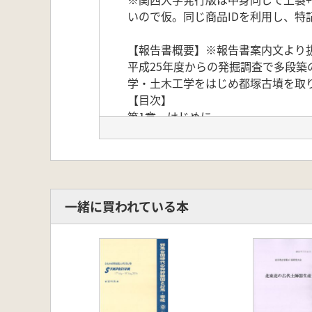
いので仮。同じ商品IDを利用し、特
【報告書概要】※報告書案内文より
平成25年度からの発掘調査で多段
学・土木工学をはじめ都塚古墳を取
【目次】
第1章 はじめに
第2章 位置と環境
第3章 既存の調査
第4章 調査成果 憤 丘
第5章 調査成果 埋葬施設
第6章 出土遺物
一緒に買われている本
第7章 自然科学分析
1都塚古墳の石材の石種と採石地
2都塚古墳の石棺付簪赤色顔料分析
3都塚古墳の地震痕跡について
4墳丘の物性特性及ぴ力学特性
5石室構成石材の応力状態