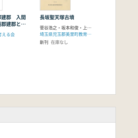
郡建郡 入間
長坂聖天塚古墳
麗郡建郡とそ
菅谷浩之・坂本和俊・上野祥史 他 著
埼玉県児玉郡美里町教育委員会(長坂聖天塚古墳普及会)
考える会
新刊
在庫なし