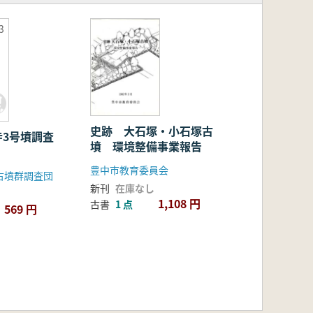
3
史跡 大石塚・小石塚古
寺3号墳調査
墳 環境整備事業報告
豊中市教育委員会
古墳群調査団
新刊
在庫なし
1,108 円
古書
1 点
569 円