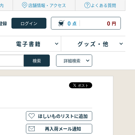
内
店舗情報・アクセス
よくある質問
0
0
登録
点
円
電子書籍
グッズ・他
詳細検索
ほしいものリストに追加
再入荷メール通知