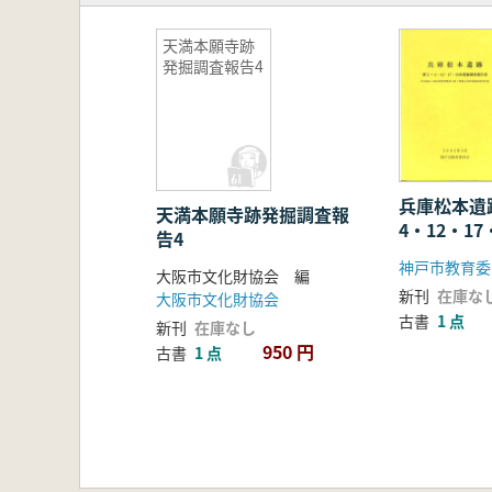
天満本願寺跡
発掘調査報告4
兵庫松本遺
天満本願寺跡発掘調査報
4・12・1
告4
査報告書
神戸市教育委
大阪市文化財協会 編
新刊
在庫な
大阪市文化財協会
古書
1 点
新刊
在庫なし
950 円
古書
1 点