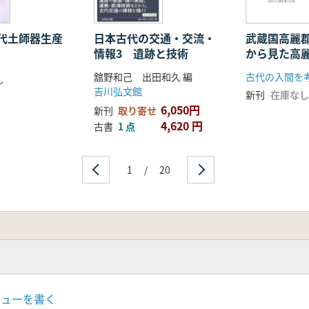
代土師器生産
日本古代の交通・交流・
武蔵国高麗
情報3 遺跡と技術
から見た高
の後
舘野和己 出田和久 編
古代の入間を
し
吉川弘文館
新刊
在庫なし
6,050円
新刊
取り寄せ
4,620 円
古書
1 点
1
/
20
ビューを書く