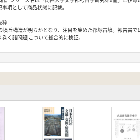
記事項として商品状態に記載。
抜粋
築の墳丘構造が明らかとなり、注目を集めた都塚古墳。報告書で
り巻く諸問題|こついて総合的に検証。