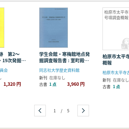
柏原市太平寺
号墳調査概報
跡 第2〜
学生会館・寒梅館地点発
柏原市太平
7・19次発掘調
掘調査報告書 : 室町殿と
概報
近世西立売町の調査
員会
同志社大学歴史資料館
柏原市太平寺
し
新刊
在庫なし
新刊
在庫なし
1,320 円
3,960 円
古書
1 点
古書
1 点
1
/
5