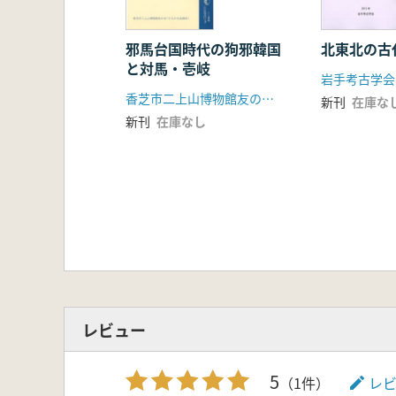
6比抵抗探査による検討
7地形地質学的検討
8都塚古墳における環境考古学分析
邪馬台国時代の狗邪韓国
北東北の古
と対馬・壱岐
第3章 都塚古墳をめぐる諸問題
岩手考古学会
1都塚古墳の嬢丘築造過程の復元
香芝市二上山博物館友の会「ふたかみ史遊会」
新刊
在庫な
2都塚古墳の石室構築過程の復元
新刊
在庫なし
3古墳造営に伴う作業工不星と労働量
4都塚古墳の石塞と石棺につしヽて
5細川谷古墳群の基礎資料
6細川谷の営長墓系譜
7中国大陸からみた部塚古墳の様相
8韓半島からみた都塚古墳の様相
～段築構造をもつ古墳について～
9都塚古墳の造営と東アジア情勢
第9章 総括
図版
レビュー
抄録
5
（1件）
レ