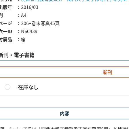
出版年
2016/03
判
A4
ページ
206+巻末写真45頁
六一ID
N60439
付属品
箱
新刊・電子書籍
新刊
在庫なし
内容
+箱。シリーズ名は「関西大学文学部考古学研究第8冊」と抄録