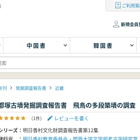
ご利用案
版
新規会員
中国書
韓国書
新刊
発掘調査報告書
近畿
都塚古墳発掘調査報告書 飛鳥の多段築墳の調査
レビューを書く
（1件）
シリーズ
明日香村文化財調査報告書第12集
発行元
明日香村教育委員会・関西大学文学部考古学研究室