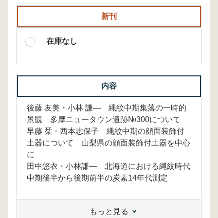
新刊
在庫なし
内容
後藤 友美・小林 謙― 縄紋中期集落の一時的
景観 多摩ニュータウン遺跡№300について
早藤 栞・西本志保子 縄紋中期の顔面装飾付
土器について 山梨県の顔面装飾付土器を中心
に
田中悠衣・小林謙― 北海道における縄紋時代
中期後半から後期前半の炭素14年代測定
もっと見る