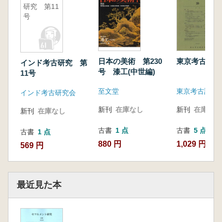
研究 第11
号
日本の美術 第230
東京考古 第
インド考古研究 第
号 漆工(中世編)
11号
至文堂
東京考古談話
インド考古研究会
新刊
在庫なし
新刊
在庫なし
新刊
在庫なし
古書
1 点
古書
5 点
古書
1 点
880 円
1,029 円~
569 円
最近見た本