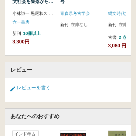
文社会を集落から読
号
み解く
小林謙一 黒尾和久 中山真治 山本典幸 編
青森県考古学会
縄文時代文化
六一書房
新刊
在庫なし
新刊
在庫なし
新刊
10冊以上
古書
2 点
3,300円
3,080 円~
レビュー
レビューを書く
あなたへのおすすめ
インド考古