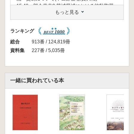
15:40 部会発表2:茨城県域における施釉陶器
もっと見る
の受容(奈良・平安部会:白田正子)
16:30 1日目閉会
ランキング
【1月24日(日)2日目】
9:00 開場
総合
913番 / 124,819冊
9:30 部会発表3:弥生土器から土師器へ-土器か
資料集
227番 / 5,035冊
らみた地域間交流-(古墳部会:谷仲俊雄)
10:30 部会発表4:考古学から見た弥生時代の
交流・南関東(弥生部会:小玉秀成)
11:30 部会発表5:異系統土器の共存からみる
一緒に買われている本
交流-縄文時代晩期の事例から- (縄文部会:江原
美奈子)
12:00 部会発表6:縄文時代晩期の土偶にみる
交流-茨城のミミヅク土偶と遮光器系土偶-(縄文
部会:関口 満)
13:30 部会発表7:石器石材からみる後期旧石
器時代・縄文時代草創期の交易・交流-常総地