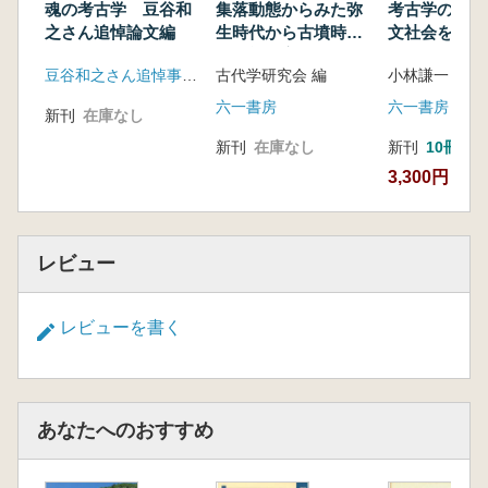
域を中心として-(旧石器部会:石川太郎)
魂の考古学 豆谷和
集落動態からみた弥
考古学の地平
14:30 講演会・部会発表に関する質疑応答、
之さん追悼論文編
生時代から古墳時代
文社会を集落
への社会変化
み解く
コメント
豆谷和之さん追悼事業会
古代学研究会 編
15:30 閉会
六一書房
六一書房
新刊
在庫なし
新刊
在庫なし
新刊
10冊以
3,300円
レビュー
レビューを書く
あなたへのおすすめ