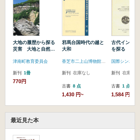
大地の履歴から探る
邪馬台国時代の越と
古代インドの
災害 大地と自然、
大和
を探る
そして人 予稿集
津南町教育委員会
香芝市二上山博物館 香芝市教育委員会
新刊
1冊
新刊
在庫なし
新刊
在庫なし
770円
古書
8 点
古書
1 点
1,430 円~
1,584 円
最近見た本